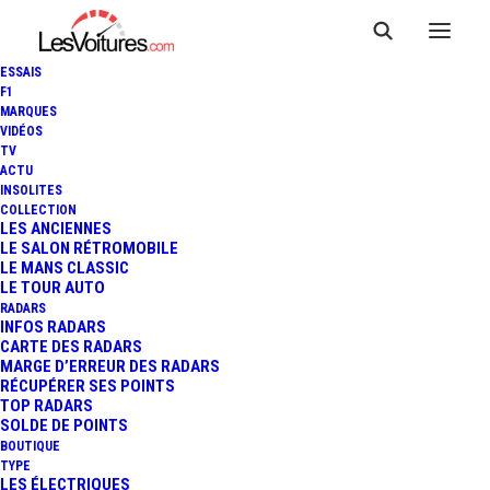
ESSAIS
F1
MARQUES
VIDÉOS
TV
ACTU
LAMBORGHINI AVENTADOR
INSOLITES
COLLECTION
LP 780-4 ULTIMAE : DERNIER
LES ANCIENNES
LE SALON RÉTROMOBILE
LE MANS CLASSIC
V12 ATMOSPHÉRIQUE
LE TOUR AUTO
RADARS
INFOS RADARS
CARTE DES RADARS
3 Minutes
|
7 juillet 2021
MARGE D’ERREUR DES RADARS
RÉCUPÉRER SES POINTS
TOP RADARS
SOLDE DE POINTS
BOUTIQUE
TYPE
LES ÉLECTRIQUES
FR