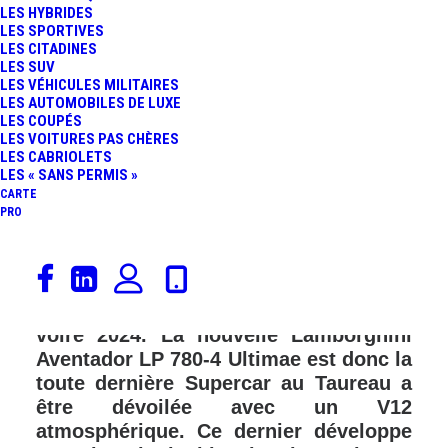
LES HYBRIDES
LES SPORTIVES
LES CITADINES
LES SUV
LES VÉHICULES MILITAIRES
LES AUTOMOBILES DE LUXE
LES COUPÉS
LES VOITURES PAS CHÈRES
LES CABRIOLETS
LES « SANS PERMIS »
CARTE
PRO
Lamborghini va obligatoirement céder
à l’électrification de sa gamme sachant
que cela est prévu à l’horizon 2023
voire 2024. La nouvelle Lamborghini
Aventador LP 780-4 Ultimae est donc la
toute dernière Supercar au Taureau a
être dévoilée avec un V12
atmosphérique. Ce dernier développe