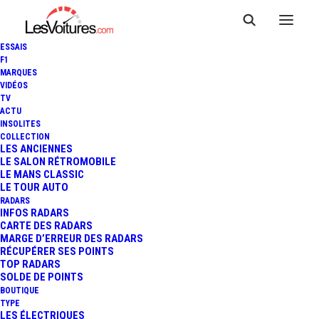
ESSAIS
F1
MARQUES
VIDÉOS
TV
ACTU
LAMBORGHINI SIÁN FKP 37 :
INSOLITES
COLLECTION
VOICI LE SUPERBE JOUET
LES ANCIENNES
LE SALON RÉTROMOBILE
LE MANS CLASSIC
LEGO TECHNIC
LE TOUR AUTO
RADARS
INFOS RADARS
CARTE DES RADARS
2 Minutes
|
29 mai 2020
MARGE D’ERREUR DES RADARS
RÉCUPÉRER SES POINTS
TOP RADARS
SOLDE DE POINTS
BOUTIQUE
TYPE
LES ÉLECTRIQUES
FR