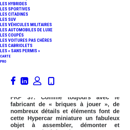
LES HYBRIDES
LES SPORTIVES
LES CITADINES
LES SUV
LES VÉHICULES MILITAIRES
LES AUTOMOBILES DE LUXE
LES COUPÉS
LES VOITURES PAS CHÈRES
LES CABRIOLETS
LES « SANS PERMIS »
CARTE
PRO
Voici un jouet qui devrait faire rêver
petits et grands car, la gamme LEGO
Technic accueille la Lamborghini Sián
FKP 37. Comme toujours avec le
fabricant de « briques à jouer », de
nombreux détails et éléments font de
cette Hypercar miniature un fabuleux
objet à assembler, démonter et