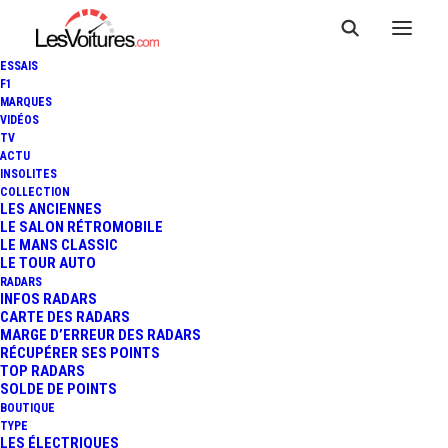
ESSAIS
F1
MARQUES
VIDÉOS
TV
LANCIA YPSILON HF ET HF
ACTU
INSOLITES
LINE : 280 CH ÉLECTRIQUES
COLLECTION
LES ANCIENNES
LE SALON RÉTROMOBILE
ET NOUVELLE FINITION
LE MANS CLASSIC
LE TOUR AUTO
SPORTIVE
RADARS
INFOS RADARS
CARTE DES RADARS
MARGE D’ERREUR DES RADARS
RÉCUPÉRER SES POINTS
4 Minutes
|
26 juin 2025
TOP RADARS
SOLDE DE POINTS
BOUTIQUE
TYPE
LES ÉLECTRIQUES