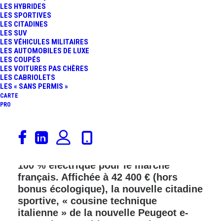
LES HYBRIDES
FR
LES SPORTIVES
LES CITADINES
LES SUV
LES VÉHICULES MILITAIRES
LES AUTOMOBILES DE LUXE
LES COUPÉS
LES VOITURES PAS CHÈRES
LES CABRIOLETS
LES « SANS PERMIS »
CARTE
PRO
Lancia étend son offre sur le segment
des voitures électriques en dévoilant
officiellement le tarif de l’Ypsilon HF
100 % électrique pour le marché
français. Affichée à 42 400 € (hors
bonus écologique), la nouvelle citadine
sportive, « cousine technique
italienne » de la nouvelle Peugeot e-