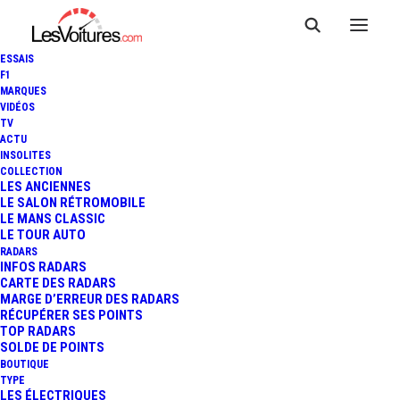
ESSAIS
F1
MARQUES
VIDÉOS
TV
ACTU
LE DÉFILÉ RENAULT : VISITE
INSOLITES
COLLECTION
GUIDÉE DU NOUVEAU
LES ANCIENNES
LE SALON RÉTROMOBILE
LE MANS CLASSIC
FLAGSHIP PARISIEN
LE TOUR AUTO
RADARS
INFOS RADARS
CARTE DES RADARS
3 Minutes
|
18 septembre 2025
MARGE D’ERREUR DES RADARS
RÉCUPÉRER SES POINTS
TOP RADARS
SOLDE DE POINTS
BOUTIQUE
TYPE
LES ÉLECTRIQUES
FR