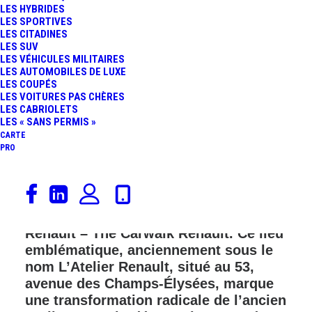
LES HYBRIDES
LES SPORTIVES
LES CITADINES
LES SUV
LES VÉHICULES MILITAIRES
LES AUTOMOBILES DE LUXE
LES COUPÉS
LES VOITURES PAS CHÈRES
LES CABRIOLETS
LES « SANS PERMIS »
CARTE
PRO
Le 17 septembre 2025, Renault a
inauguré son tout nouveau flagship sur
les Champs-Élysées, baptisé Le Défilé
Renault – The Carwalk Renault. Ce lieu
emblématique, anciennement sous le
nom L’Atelier Renault, situé au 53,
avenue des Champs-Élysées, marque
une transformation radicale de l’ancien