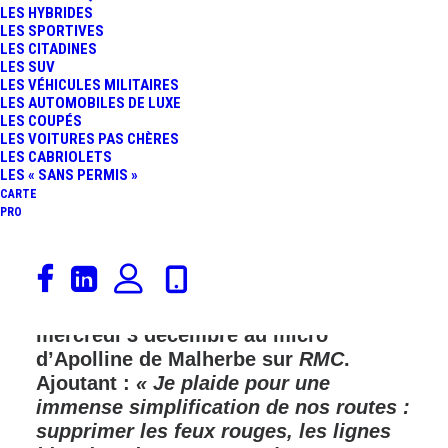
LES HYBRIDES
LES SPORTIVES
FR
LES CITADINES
LES SUV
LES VÉHICULES MILITAIRES
LES AUTOMOBILES DE LUXE
LES COUPÉS
LES VOITURES PAS CHÈRES
LES CABRIOLETS
LES « SANS PERMIS »
CARTE
PRO
« Ce qui tue les automobilistes, c’est
l’assistanat »
, lançait Louis Sarkozy,
candidat à la mairie de Menton, le
mercredi 3 décembre au micro
d’Apolline de Malherbe sur
RMC
.
Ajoutant :
« Je plaide pour une
immense simplification de nos routes :
supprimer les feux rouges, les lignes