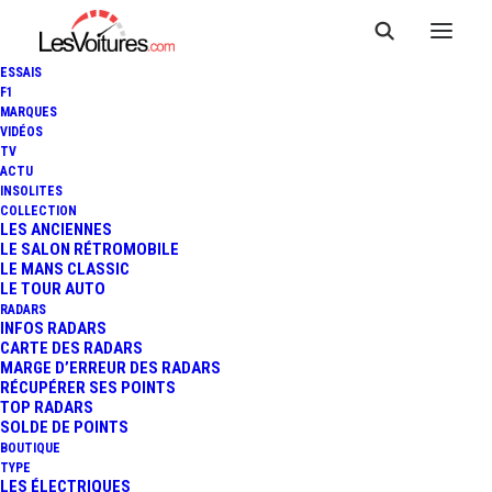
ESSAIS
F1
MARQUES
VIDÉOS
LOUIS SARKOZY : IL FAUT «
TV
ACTU
SUPPRIMER LES FEUX
INSOLITES
COLLECTION
ROUGES, LES LIGNES
LES ANCIENNES
LE SALON RÉTROMOBILE
LE MANS CLASSIC
BLANCHES, LES PANNEAUX
LE TOUR AUTO
RADARS
DE SIGNALISATION »
INFOS RADARS
CARTE DES RADARS
MARGE D’ERREUR DES RADARS
RÉCUPÉRER SES POINTS
TOP RADARS
5 Minutes
|
4 décembre 2025
SOLDE DE POINTS
BOUTIQUE
TYPE
LES ÉLECTRIQUES