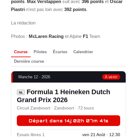
points
.
Max Verstappen
suit avec
396 points
et
Oscar
Piastri
n’est pas loin avec
392 points
.
La rédaction
Photos :
McLaren Racing
et Alpine
F1
Team
Course
Pilotes
Écuries
Calendrier
Dernière course
Manche 12 · 2026
À venir
Formula 1 Heineken Dutch
NL
Grand Prix 2026
Circuit Zandvoort · Zandvoort · 72 tours
Départ dans 14j 02h 07m 41s
Essais libres 1
ven 21 Août · 12:30