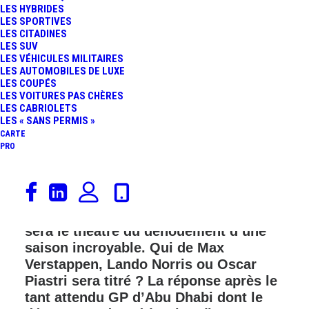
LES HYBRIDES
LES SPORTIVES
LES CITADINES
LES SUV
LES VÉHICULES MILITAIRES
LES AUTOMOBILES DE LUXE
LES COUPÉS
LES VOITURES PAS CHÈRES
LES CABRIOLETS
LES « SANS PERMIS »
CARTE
PRO
Le suspense est total pour le final du
Championnat du Monde de Formule 1.
Dimanche, le circuit de Yas Marina
sera le théâtre du dénouement d’une
saison incroyable. Qui de Max
Verstappen, Lando Norris ou Oscar
Piastri sera titré ? La réponse après le
tant attendu GP d’Abu Dhabi dont le