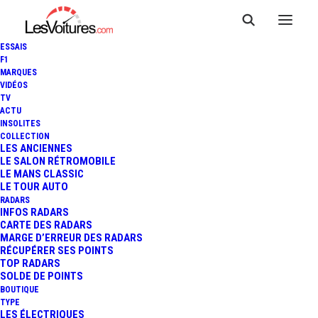
ESSAIS
F1
MARQUES
VIDÉOS
TV
ACTU
F1 : LE PROGRAMME DU GP
INSOLITES
COLLECTION
D'ABU DHABI 2025, QUI SERA
LES ANCIENNES
LE SALON RÉTROMOBILE
LE MANS CLASSIC
CHAMPION DU MONDE ?
LE TOUR AUTO
RADARS
INFOS RADARS
CARTE DES RADARS
3 Minutes
|
4 décembre 2025
MARGE D’ERREUR DES RADARS
RÉCUPÉRER SES POINTS
TOP RADARS
SOLDE DE POINTS
BOUTIQUE
TYPE
LES ÉLECTRIQUES
FR