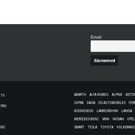
Email
N
ABARTH
ALFA ROMEO
ALPINE
ASTO
 TV
CUPRA
DACIA
DS AUTOMOBILES
FER
 PRO
KOENIGSEGG
LAMBORGHINI
LANCIA
MERCEDES-BENZ
MINI
NISSAN
OPEL
SSIC
SMART
TESLA
TOYOTA
VOLKSWAG