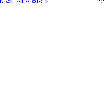
TV
ACTU
INSOLITES
COLLECTION
RADA
LES ANCIENNES
LE SALON RÉTROMOBILE
LE MANS CLASSIC
LE TOUR AUTO