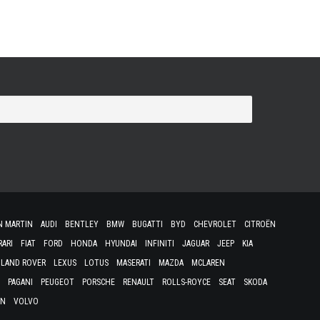
N MARTIN
AUDI
BENTLEY
BMW
BUGATTI
BYD
CHEVROLET
CITROËN
RARI
FIAT
FORD
HONDA
HYUNDAI
INFINITI
JAGUAR
JEEP
KIA
LAND ROVER
LEXUS
LOTUS
MASERATI
MAZDA
MCLAREN
PAGANI
PEUGEOT
PORSCHE
RENAULT
ROLLS-ROYCE
SEAT
SKODA
EN
VOLVO