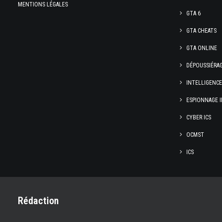
MENTIONS LÉGALES
GTA 6
GTA CHEATS
GTA ONLINE
DÉPOUSSIÉRA
INTELLIGENC
ESPIONNAGE I
CYBER ICS
OCMST
ICS
Rédaction