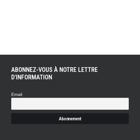
ACHETER LE PRODUIT
Playmobil Camion toupie
40,00
€
ABONNEZ-VOUS À NOTRE LETTRE
D'INFORMATION
Email