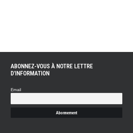
ACHETER LE PRODUIT
Playmobil Camion toupie
40,00
€
ABONNEZ-VOUS À NOTRE LETTRE
D'INFORMATION
Email