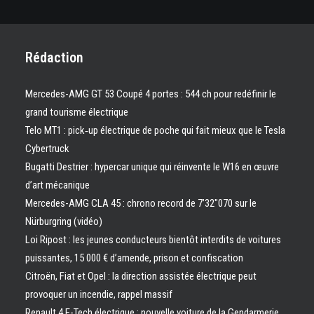
Rédaction
Mercedes-AMG GT 53 Coupé 4 portes : 544 ch pour redéfinir le
grand tourisme électrique
Telo MT1 : pick‑up électrique de poche qui fait mieux que le Tesla
Cybertruck
Bugatti Destrier : hypercar unique qui réinvente le W16 en œuvre
d’art mécanique
Mercedes-AMG CLA 45 : chrono record de 7’32″070 sur le
Nürburgring (vidéo)
Loi Ripost : les jeunes conducteurs bientôt interdits de voitures
puissantes, 15 000 € d’amende, prison et confiscation
Citroën, Fiat et Opel : la direction assistée électrique peut
provoquer un incendie, rappel massif
Renault 4 E-Tech électrique : nouvelle voiture de la Gendarmerie