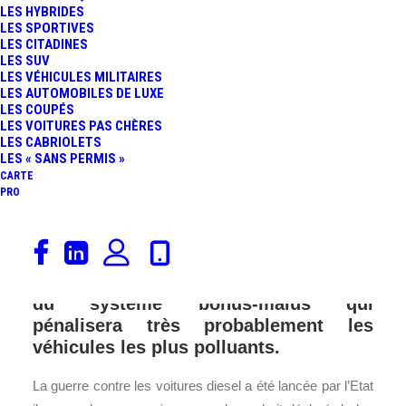
LES HYBRIDES
LES SPORTIVES
LES CITADINES
LES SUV
LES VÉHICULES MILITAIRES
LES AUTOMOBILES DE LUXE
LES COUPÉS
LES VOITURES PAS CHÈRES
LES CABRIOLETS
LES « SANS PERMIS »
CARTE
PRO
D’après le journal
Le Parisien
, le
gouvernement français est en passe de
présenter en 2018 un nouveau barème
du système bonus-malus qui
pénalisera très probablement les
véhicules les plus polluants.
La guerre contre les voitures diesel a été lancée par l’Etat