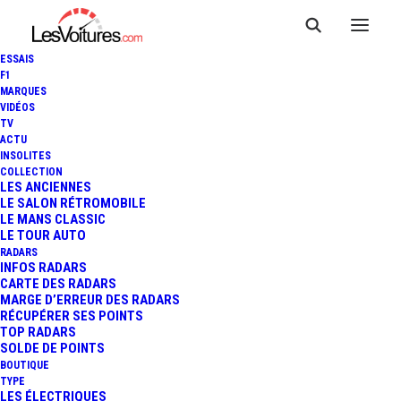
ESSAIS
F1
MARQUES
VIDÉOS
TV
ACTU
MALUS ECOLOGIQUE :
INSOLITES
COLLECTION
DURCISSEMENT EN VUE
LES ANCIENNES
LE SALON RÉTROMOBILE
LE MANS CLASSIC
POUR 2018 !
LE TOUR AUTO
RADARS
INFOS RADARS
CARTE DES RADARS
2 Minutes
|
25 août 2017
MARGE D’ERREUR DES RADARS
RÉCUPÉRER SES POINTS
TOP RADARS
SOLDE DE POINTS
BOUTIQUE
TYPE
LES ÉLECTRIQUES
FR