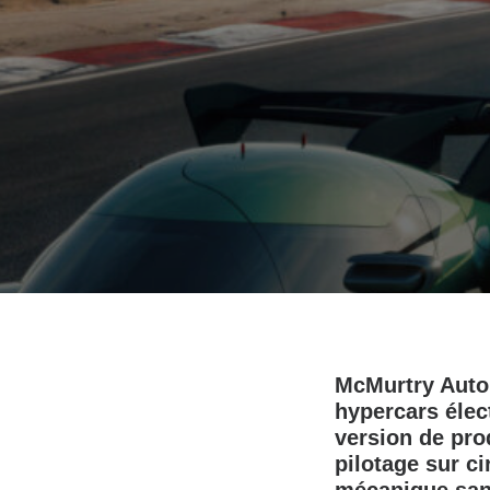
McMurtry Auto
hypercars élect
version de pro
pilotage sur ci