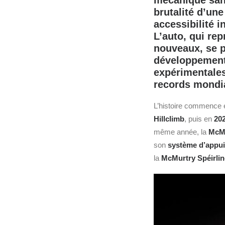
mécanique sans 
brutalité d’un
accessibilité i
L’auto, qui re
nouveaux, se 
développement 
expérimentales
records mondi
L’histoire commence
Hillclimb
, puis en
20
même année, la
McMu
son
système d’appui
la
McMurtry Spéirli