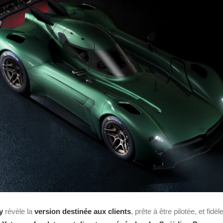
y
révèle la
version destinée aux clients
, prête à être pilotée, et fid