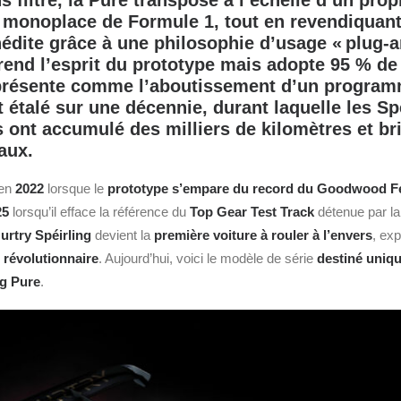
filtre, la Pure transpose à l’échelle d’un propr
e monoplace de Formule 1, tout en revendiquan
nédite grâce à une philosophie d’usage « plug‑a
prend l’esprit du prototype mais adopte 95 % 
présente comme l’aboutissement d’un progra
étalé sur une décennie, durant laquelle les Sp
 ont accumulé des milliers de kilomètres et br
aux.
 en
2022
lorsque le
prototype s’empare du record du Goodwood Fe
25
lorsqu’il efface la référence du
Top Gear Test Track
détenue par l
rtry Spéirling
devient la
première voiture à rouler à l’envers
, exp
 révolutionnaire
. Aujourd’hui, voici le modèle de série
destiné uniqu
ng Pure
.