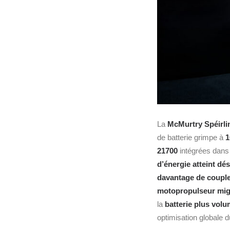
La
McMurtry Spéirli
de batterie grimpe à
1
21700
intégrées dan
d’énergie atteint d
davantage de coupl
motopropulseur migr
la
batterie plus vol
optimisation globale 