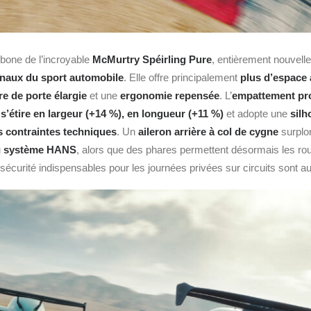
one de l’incroyable
McMurtry Spéirling Pure
, entièrement nouvell
onaux du sport automobile
. Elle offre principalement
plus d’espace
re de porte élargie
et une
ergonomie repensée
. L’
empattement pro
 s’étire en largeur (+14 %), en longueur (+11 %)
et adopte une
silh
s contraintes techniques
. Un
aileron arrière à col de cygne
surplo
u
système HANS
, alors que des phares permettent désormais les ro
sécurité indispensables pour les journées privées sur circuits sont au