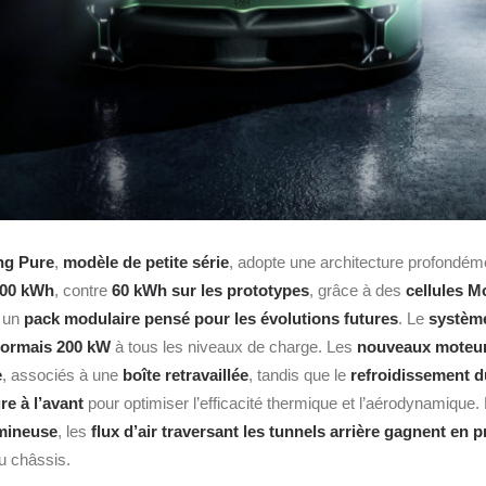
ng Pure
,
modèle de petite série
, adopte une architecture profondém
00 kWh
, contre
60 kWh sur les prototypes
, grâce à des
cellules M
s un
pack modulaire pensé pour les évolutions futures
. Le
système
ésormais 200 kW
à tous les niveaux de charge. Les
nouveaux moteur
e
, associés à une
boîte retravaillée
, tandis que le
refroidissement 
e à l’avant
pour optimiser l’efficacité thermique et l’aérodynamique. 
umineuse
, les
flux d’air traversant les tunnels arrière gagnent en 
du châssis.