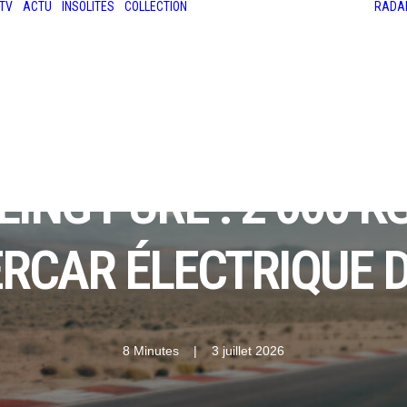
TV
ACTU
INSOLITES
COLLECTION
RADA
LES ANCIENNES
LE SALON RÉTROMOBILE
LE MANS CLASSIC
LE TOUR AUTO
NG PURE : 2 000 KG 
ERCAR ÉLECTRIQUE D
8 Minutes
|
3 juillet 2026