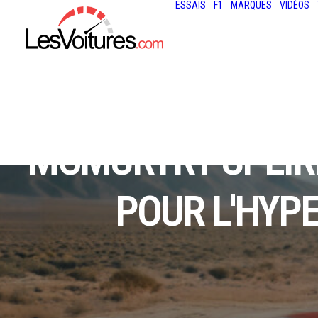
ESSAIS
F1
MARQUES
VIDÉOS
MCMURTRY SPÉIRLI
POUR L'HYP