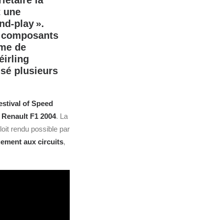
iétaire la
t une
nd‑play ».
de composants
mme de
éirling
isé plusieurs
stival of Speed
a
Renault
F1
2004
. La
loit rendu possible par
ement aux circuits
,