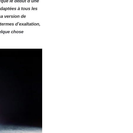
rque le début d’une
adaptées à tous les
sa version de
 termes d’exaltation,
uelque chose