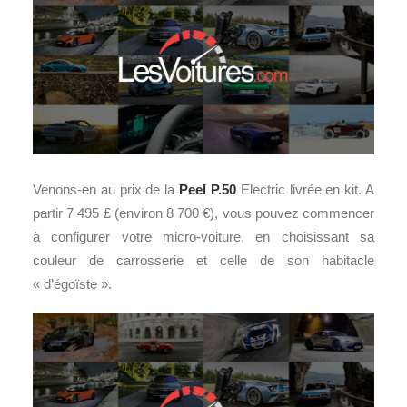
Venons-en au prix de la
Peel P.50
Electric livrée en kit. A
partir 7 495 £ (environ 8 700 €), vous pouvez commencer
à configurer votre micro-voiture, en choisissant sa
couleur de carrosserie et celle de son habitacle
« d’égoïste ».