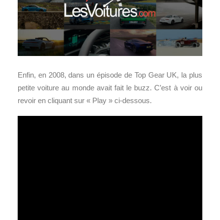
Enfin, en 2008, dans un épisode de Top Gear UK, la plus
petite voiture au monde avait fait le buzz. C’est à voir ou
revoir en cliquant sur « Play » ci-dessous.