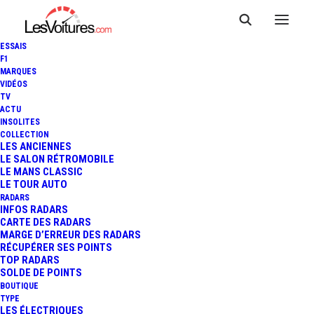
ESSAIS
F1
MARQUES
VIDÉOS
TV
ACTU
PEEL P.50 : LA MICRO-
INSOLITES
COLLECTION
VOITURE DISPONIBLE EN KIT
LES ANCIENNES
LE SALON RÉTROMOBILE
LE MANS CLASSIC
ET EN ÉLECTRIQUE
LE TOUR AUTO
RADARS
INFOS RADARS
CARTE DES RADARS
3 Minutes
|
25 juin 2022
MARGE D’ERREUR DES RADARS
RÉCUPÉRER SES POINTS
TOP RADARS
SOLDE DE POINTS
BOUTIQUE
TYPE
LES ÉLECTRIQUES
FR