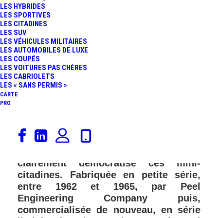
LES HYBRIDES
LES SPORTIVES
LES CITADINES
LES SUV
LES VÉHICULES MILITAIRES
LES AUTOMOBILES DE LUXE
LES COUPÉS
LES VOITURES PAS CHÈRES
LES CABRIOLETS
LES « SANS PERMIS »
CARTE
PRO
Depuis quelques années, les voitures
sans permis envahissent nos villes, la
Citroën Ami 100% électrique ayant
clairement démocratisé ces mini-
citadines. Fabriquée en petite série,
entre 1962 et 1965, par Peel
Engineering Company puis,
commercialisée de nouveau, en série