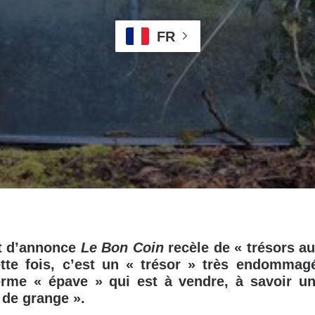
FR
et d’annonce
Le Bon Coin
recèle de « trésors a
ette fois, c’est un « trésor » très endommag
erme « épave » qui est à vendre, à savoir u
 de grange ».