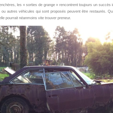
nchères, les « sorties de grange » rencontrent toujours un succès i
es ou autres véhicules qui sont proposés peuvent être restaurés. Q
le pourrait néanmoins vite trouver preneur.