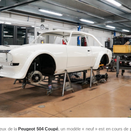
reux de la
Peugeot 504 Coupé
, un modèle « neuf » est en cours de 