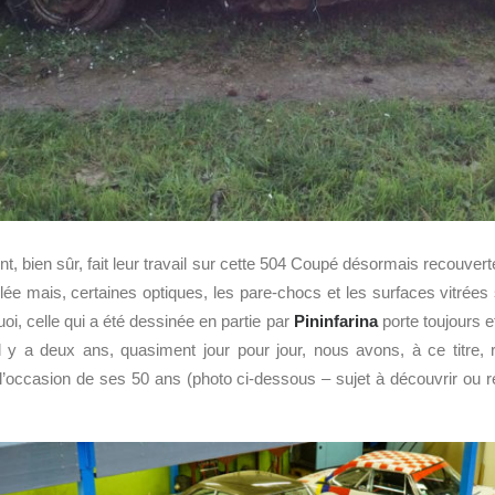
t, bien sûr, fait leur travail sur cette 504 Coupé désormais recouver
lée mais, certaines optiques, les pare-chocs et les surfaces vitrées
, celle qui a été dessinée en partie par
Pininfarina
porte toujours 
 Il y a deux ans, quasiment jour pour jour, nous avons, à ce titre, re
 l’occasion de ses 50 ans (photo ci-dessous – sujet à découvrir ou r