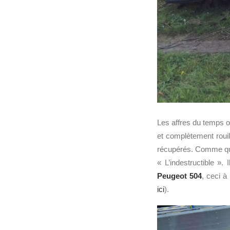
Les affres du temps on
et complètement rouil
récupérés. Comme quoi
« L’indestructible ».
Peugeot 504
, ceci à
ici
).