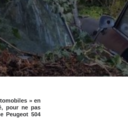
utomobiles » en
é, pour ne pas
ne Peugeot 504