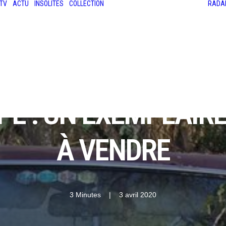
TV
ACTU
INSOLITES
COLLECTION
RADA
LES ANCIENNES
LE SALON RÉTROMOBILE
LE MANS CLASSIC
LE TOUR AUTO
PÉ : UN EXEMPLAIRE
À VENDRE
3 Minutes
|
3 avril 2020