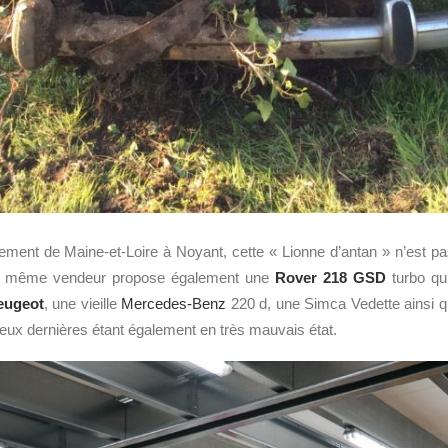
ement de Maine-et-Loire à Noyant, cette « Lionne d’antan » n’est pa
 le même vendeur propose également une
Rover 218 GSD
turbo qu
eugeot
, une vieille
Mercedes-Benz
220 d, une Simca Vedette ainsi 
eux dernières étant également en très mauvais état.