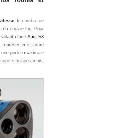
nos routes et
vitesse
, le nombre de
e du couvre-feu. Pour
u volant d’une
Audi S3
, représenter « l’arme
t, une portée maximale
sque similaires mais,