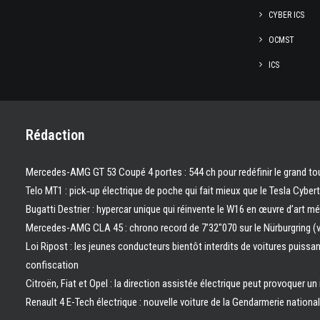
CYBER ICS
OCMST
ICS
Rédaction
Mercedes-AMG GT 53 Coupé 4 portes : 544 ch pour redéfinir le grand to
Telo MT1 : pick‑up électrique de poche qui fait mieux que le Tesla Cyber
Bugatti Destrier : hypercar unique qui réinvente le W16 en œuvre d’art m
Mercedes-AMG CLA 45 : chrono record de 7’32″070 sur le Nürburgring (
Loi Ripost : les jeunes conducteurs bientôt interdits de voitures puissa
confiscation
Citroën, Fiat et Opel : la direction assistée électrique peut provoquer un
Renault 4 E-Tech électrique : nouvelle voiture de la Gendarmerie nation