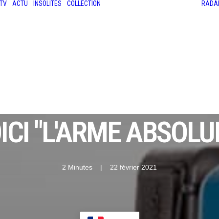
TV
ACTU
INSOLITES
COLLECTION
RADA
LES ANCIENNES
LE SALON RÉTROMOBILE
LE MANS CLASSIC
LE TOUR AUTO
ICI "L'ARME ABSOLU
2 Minutes
|
22 février 2021