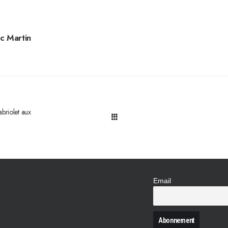
c Martin
briolet aux
Email
N