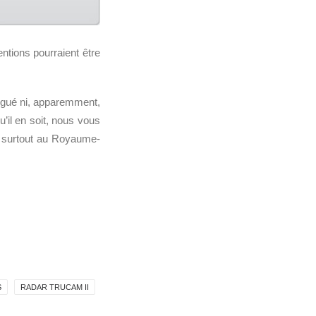
entions pourraient être
gué ni, apparemment,
u’il en soit, nous vous
er surtout au Royaume-
S
RADAR TRUCAM II