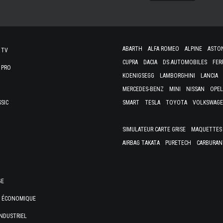
ABARTH
ALFA ROMEO
ALPINE
ASTO
 TV
CUPRA
DACIA
DS AUTOMOBILES
FER
 PRO
KOENIGSEGG
LAMBORGHINI
LANCIA
MERCEDES-BENZ
MINI
NISSAN
OPEL
SSIC
SMART
TESLA
TOYOTA
VOLKSWAG
SIMULATEUR CARTE GRISE
MAQUETTES 
AIRBAG TAKATA
PURETECH
CARBURAN
GE
E ÉCONOMIQUE
NDUSTRIEL