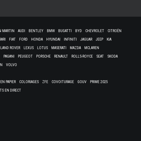
N MARTIN
AUDI
BENTLEY
BMW
BUGATTI
BYD
CHEVROLET
CITROËN
RARI
FIAT
FORD
HONDA
HYUNDAI
INFINITI
JAGUAR
JEEP
KIA
LAND ROVER
LEXUS
LOTUS
MASERATI
MAZDA
MCLAREN
PAGANI
PEUGEOT
PORSCHE
RENAULT
ROLLS-ROYCE
SEAT
SKODA
EN
VOLVO
EN PAPIER
COLORIAGES
ZFE
COVOITURAGE
GOUV
PRIME 2025
TS EN DIRECT