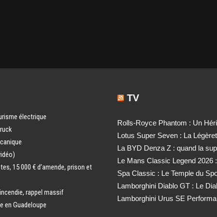
TV
urisme électrique
Rolls-Royce Phantom : Un Héri
truck
Lotus Super Seven : La Légère
écanique
La BYD Denza Z : quand la super
vidéo)
Le Mans Classic Legend 2026 :
ntes, 15 000 € d’amende, prison et
Spa Classic : Le Temple du Sp
Lamborghini Diablo GT : Le Di
 incendie, rappel massif
Lamborghini Urus SE Performa
ale en Guadeloupe