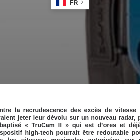
FR
ontre la recrudescence des excès de vitesse 
raient jeter leur dévolu sur un nouveau radar,
 baptisé « TruCam II » qui est d’ores et déjà
positif high-tech pourrait être redoutable p