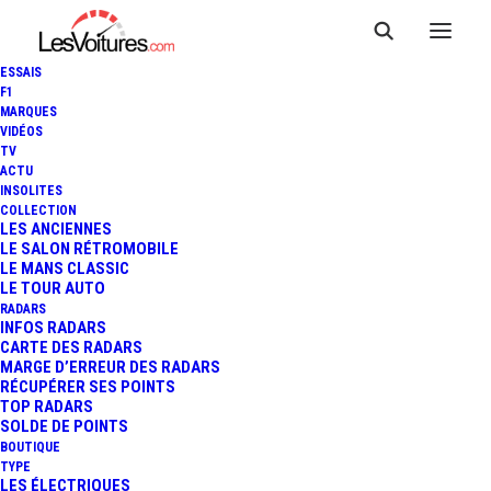
ESSAIS
F1
MARQUES
VIDÉOS
TV
ACTU
RENAULT 4 : LE KIT RÉTROFIT
INSOLITES
COLLECTION
R-FIT AU SALON
LES ANCIENNES
LE SALON RÉTROMOBILE
LE MANS CLASSIC
AUTOMOBILE DE LYON
LE TOUR AUTO
RADARS
INFOS RADARS
CARTE DES RADARS
2 Minutes
|
29 septembre 2023
MARGE D’ERREUR DES RADARS
RÉCUPÉRER SES POINTS
TOP RADARS
SOLDE DE POINTS
BOUTIQUE
TYPE
LES ÉLECTRIQUES
FR