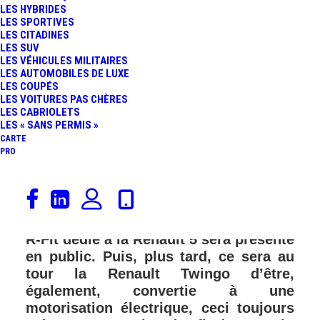
LES HYBRIDES
LES SPORTIVES
LES CITADINES
LES SUV
LES VÉHICULES MILITAIRES
LES AUTOMOBILES DE LUXE
LES COUPÉS
LES VOITURES PAS CHÈRES
LES CABRIOLETS
LES « SANS PERMIS »
CARTE
PRO
Dans quelques jours, dans le cadre de
l’événement Autobrocante Festival de
Lohéac des 6 et 7 octobre 2023, le kit
R-Fit dédié à la Renault 5 sera présenté
en public. Puis, plus tard, ce sera au
tour la Renault Twingo d’être,
également, convertie à une
motorisation électrique, ceci toujours