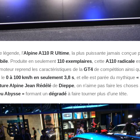
e légende, l’
Alpine A110 R Ultime
, la plus puissante jamais conçue 
bile
. Produite en seulement
110 exemplaires
, cette
A110 radicale
es
 moteur reprend les caractéristiques de la
GT4
de compétition ainsi 
 le
0 à 100 km/h en seulement 3,8 s
, et elle est parée du mythique
«
ure Alpine Jean Rédélé
de
Dieppe
, on n’aime pas faire les choses 
eu Abysse »
formant un
dégradé
à faire tourner plus d’une tête.