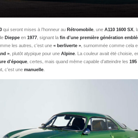
0
qui seront mises à l’honneur au
Rétromobile
, une
A110 1600 SX
, 
 de
Dieppe
en
1977
, signant la
fin d’une première génération embl
comme les autres, c’est une
« berliverte »
, surnommée comme cela 
and »
, plutôt atypique pour une
Alpine
. La couleur avait été choisie, 
ure d’époque
, certes, mais quand même capable d’atteindre les
195
t, c’est une
manuelle
.