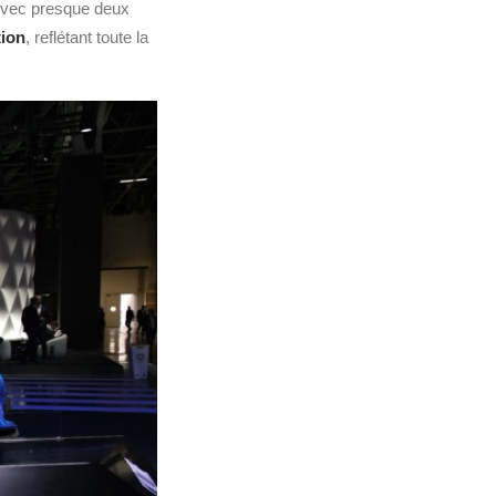
Avec presque deux
tion
, reflétant toute la