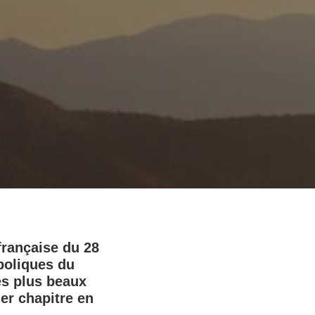
française du 28
mboliques du
es plus beaux
er chapitre en