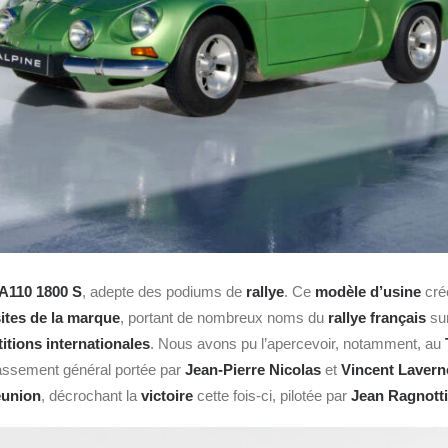
 A110 1800 S
, adepte des podiums de
rallye
. Ce
modèle d’usine
cré
sites de la marque
, portant de nombreux noms du
rallye français
su
tions internationales
. Nous avons pu l’apercevoir, notamment, au
assement général portée par
Jean-Pierre Nicolas
et
Vincent Lavern
Réunion
, décrochant la
victoire
cette fois-ci, pilotée par
Jean Ragnotti