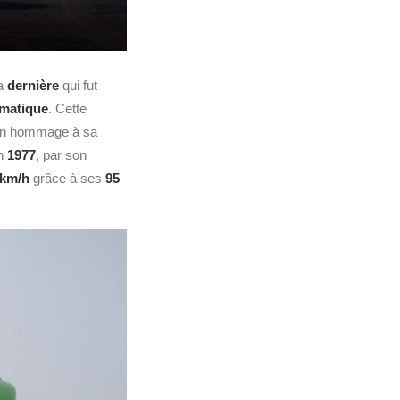
la
dernière
qui fut
ématique
. Cette
en hommage à sa
en
1977
, par son
 km/h
grâce à ses
95