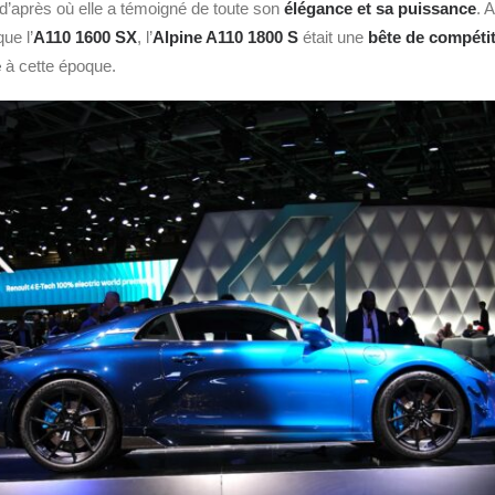
d’après où elle a témoigné de toute son
élégance et sa puissance
. 
ue l’
A110 1600 SX
, l’
Alpine A110 1800 S
était une
bête de compéti
e
à cette époque.