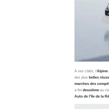
À ses côtés, l’
Alpine
des plus
belles réus
marches des compéti
a fini
deuxième
au cl
Auto
de l’île de la 