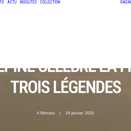
TV
ACTU
INSOLITES
COLLECTION
RADA
LES ANCIENNES
LE SALON RÉTROMOBILE
LE MANS CLASSIC
LE TOUR AUTO
PINE CÉLÈBRE LA F
TROIS LÉGENDES
4 Minutes
|
24 janvier 2026