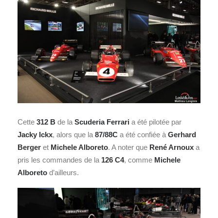
Cette
312 B
de la
Scuderia Ferrari
a été pilotée par
Jacky Ickx
, alors que la
87/88C
a été confiée à
Gerhard
Berger
et
Michele Alboreto
. A noter que
René Arnoux
a
pris les commandes de la
126 C4
, comme
Michele
Alboreto
d’ailleurs.