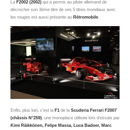
La
F2002 (2002)
qui a permis au pilote allemand de
décrocher son 3ème titre de ses 5 titres mondiaux avec
les rouges est aussi présente au
Rétromobile
.
Enfin, plus loin, c’est la
F1
de la
Scuderia Ferrari F2007
(châssis N°259)
, une monoplace utilisée lors d’essais par
Kimi Räikkönen, Felipe Massa, Luca Badoer, Marc