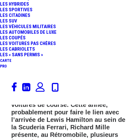
LES HYBRIDES
LES SPORTIVES
LES CITADINES
LES SUV
LES VÉHICULES MILITAIRES
LES AUTOMOBILES DE LUXE
LES COUPÉS
LES VOITURES PAS CHÈRES
LES CABRIOLETS
LES « SANS PERMIS »
CARTE
PRO
A chaque édition du Rétromobile,
Richard Mille expose, sur son stand,
des collections impressionnantes de
voitures de course. Cette année,
probablement pour faire le lien avec
l’arrivée de Lewis Hamilton au sein de
la Scuderia Ferrari, Richard Mille
présente, au Rétromobile, plusieurs