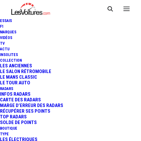
ESSAIS
F1
MARQUES
VIDÉOS
TV
ACTU
RÉTROMOBILE : LES
INSOLITES
COLLECTION
INCROYABLES F1 DE LA
LES ANCIENNES
LE SALON RÉTROMOBILE
LE MANS CLASSIC
SCUDERIA FERRARI
LE TOUR AUTO
RADARS
INFOS RADARS
CARTE DES RADARS
4 Minutes
|
7 février 2025
MARGE D’ERREUR DES RADARS
RÉCUPÉRER SES POINTS
TOP RADARS
SOLDE DE POINTS
BOUTIQUE
TYPE
LES ÉLECTRIQUES
FR