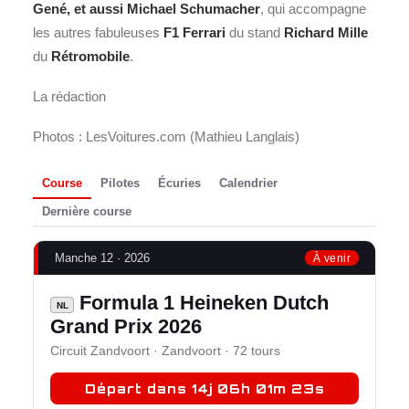
Gené, et aussi Michael Schumacher
, qui accompagne
les autres fabuleuses
F1 Ferrari
du stand
Richard Mille
du
Rétromobile
.
La rédaction
Photos : LesVoitures.com (Mathieu Langlais)
Course
Pilotes
Écuries
Calendrier
Dernière course
Manche 12 · 2026
À venir
Formula 1 Heineken Dutch
NL
Grand Prix 2026
Circuit Zandvoort · Zandvoort · 72 tours
Départ dans 14j 06h 01m 22s