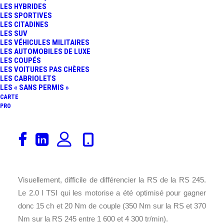
LES HYBRIDES
LES SPORTIVES
LES CITADINES
LES SUV
LES VÉHICULES MILITAIRES
LES AUTOMOBILES DE LUXE
LES COUPÉS
LES VOITURES PAS CHÈRES
LES CABRIOLETS
LES « SANS PERMIS »
CARTE
PRO
Récemment restylée, et après la révélation d’une
première version sportive de 230 ch, la RS, Škoda
« dégaine » l’Octavia RS 245.
Visuellement, difficile de différencier la RS de la RS 245.
Le 2.0 l TSI qui les motorise a été optimisé pour gagner
donc 15 ch et 20 Nm de couple (350 Nm sur la RS et 370
Nm sur la RS 245 entre 1 600 et 4 300 tr/min).