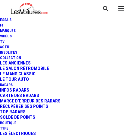
ESSAIS
F1
MARQUES
VIDÉOS
TV
ACTU
ŠKODA OCTAVIA RS 245 :
INSOLITES
COLLECTION
POUR QUELQUES CHEVAUX
LES ANCIENNES
LE SALON RÉTROMOBILE
LE MANS CLASSIC
DE PLUS...
LE TOUR AUTO
RADARS
INFOS RADARS
CARTE DES RADARS
1 Minutes
|
4 février 2017
MARGE D’ERREUR DES RADARS
RÉCUPÉRER SES POINTS
TOP RADARS
SOLDE DE POINTS
BOUTIQUE
TYPE
LES ÉLECTRIQUES
FR