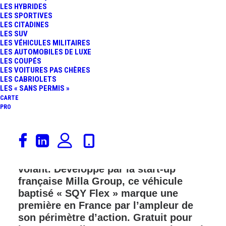
LES HYBRIDES
FR
LES SPORTIVES
LES CITADINES
LES SUV
LES VÉHICULES MILITAIRES
LES AUTOMOBILES DE LUXE
LES COUPÉS
LES VOITURES PAS CHÈRES
LES CABRIOLETS
LES « SANS PERMIS »
CARTE
PRO
Un minibus autonome circule
désormais sur les routes franciliennes,
sans aucun conducteur humain au
volant. Développé par la start-up
française Milla Group, ce véhicule
baptisé
«
SQY Flex
»
marque une
première en France par l’ampleur de
son périmètre d’action. Gratuit pour