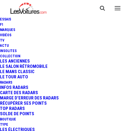
ESSAIS
F1
MARQUES
VIDÉOS
TV
SQY FLEX : PREMIÈRE
ACTU
INSOLITES
NAVETTE AUTONOME
COLLECTION
LES ANCIENNES
LE SALON RÉTROMOBILE
LONGUE DISTANCE EN ÎLE-
LE MANS CLASSIC
LE TOUR AUTO
DE-FRANCE
RADARS
INFOS RADARS
CARTE DES RADARS
MARGE D’ERREUR DES RADARS
RÉCUPÉRER SES POINTS
4 Minutes
|
19 novembre 2025
TOP RADARS
SOLDE DE POINTS
BOUTIQUE
TYPE
LES ÉLECTRIQUES