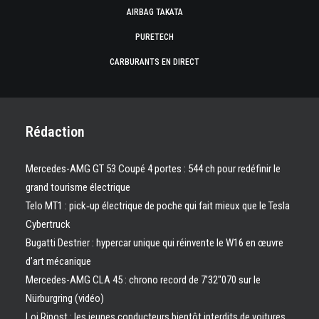
AIRBAG TAKATA
PURETECH
CARBURANTS EN DIRECT
Rédaction
Mercedes-AMG GT 53 Coupé 4 portes : 544 ch pour redéfinir le
grand tourisme électrique
Telo MT1 : pick‑up électrique de poche qui fait mieux que le Tesla
Cybertruck
Bugatti Destrier : hypercar unique qui réinvente le W16 en œuvre
d’art mécanique
Mercedes-AMG CLA 45 : chrono record de 7’32″070 sur le
Nürburgring (vidéo)
Loi Ripost : les jeunes conducteurs bientôt interdits de voitures