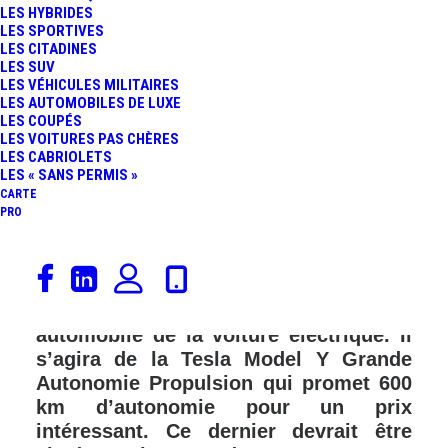
LES HYBRIDES
FR
LES SPORTIVES
LES CITADINES
LES SUV
LES VÉHICULES MILITAIRES
LES AUTOMOBILES DE LUXE
LES COUPÉS
LES VOITURES PAS CHÈRES
LES CABRIOLETS
LES « SANS PERMIS »
CARTE
PRO
Dans quelques semaines, en France,
une nouvelle version de la Tesla Model
Y devrait être proposée sur le marché
automobile de la voiture électrique. Il
s’agira de la Tesla Model Y Grande
Autonomie Propulsion qui promet 600
km d’autonomie pour un prix
intéressant. Ce dernier devrait être