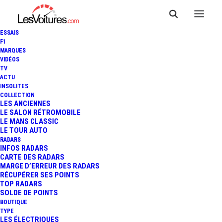
ESSAIS
F1
MARQUES
VIDÉOS
TV
TESLA MODEL Y : 600 KM
ACTU
INSOLITES
D'AUTONOMIE POUR LA
COLLECTION
LES ANCIENNES
LE SALON RÉTROMOBILE
VERSION GRANDE
LE MANS CLASSIC
LE TOUR AUTO
AUTONOMIE PROPULSION
RADARS
INFOS RADARS
CARTE DES RADARS
MARGE D’ERREUR DES RADARS
RÉCUPÉRER SES POINTS
2 Minutes
|
12 avril 2024
TOP RADARS
SOLDE DE POINTS
BOUTIQUE
TYPE
LES ÉLECTRIQUES