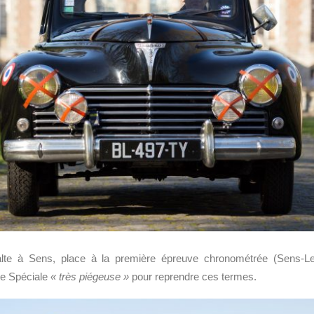
lte à Sens, place à la première épreuve chronométrée (Sens-Le
te Spéciale
« très piégeuse »
pour reprendre ces termes.