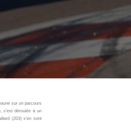
eaune sur un parcours
, s’est déroulée à un
llard (203) s’en sont