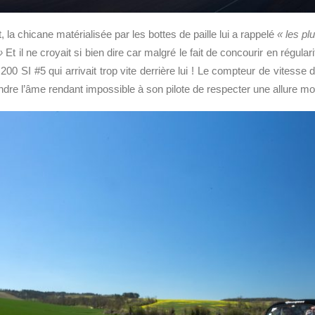
 la chicane matérialisée par les bottes de paille lui a rappelé
« les p
 »
Et il ne croyait si bien dire car malgré le fait de concourir en régular
200 SI #5 qui arrivait trop vite derrière lui ! Le compteur de vitesse d
endre l’âme rendant impossible à son pilote de respecter une allure m