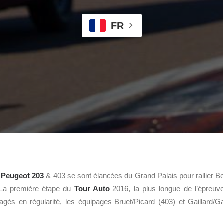
FR
s
Peugeot 203
& 403 se sont élancées du Grand Palais pour rallier B
La première étape du
Tour Auto
2016, la plus longue de l’épreuve
gés en régularité, les équipages Bruet/Picard (403) et Gaillard/Gai