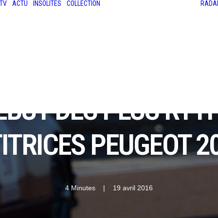
TV
ACTU
INSOLITES
COLLECTION
RADA
LES ANCIENNES
LE SALON RÉTROMOBILE
LE MANS CLASSIC
LE TOUR AUTO
DÉBUT DES PLUS RYT
TRICES PEUGEOT 203
4 Minutes
|
19 avril 2016