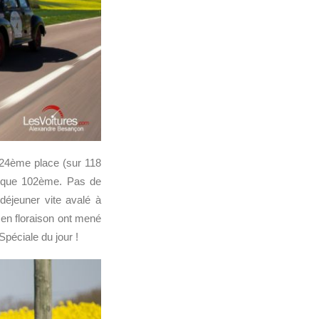
la 24ème place (sur 118
ux que 102ème. Pas de
 déjeuner vite avalé à
en floraison ont mené
péciale du jour !