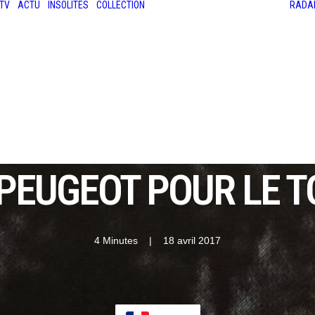
TV
ACTU
INSOLITES
COLLECTION
RADA
LES ANCIENNES
LE SALON RÉTROMOBILE
LE MANS CLASSIC
LE TOUR AUTO
PEUGEOT POUR LE T
4 Minutes
|
18 avril 2017