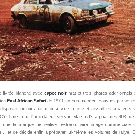
e livrée blanche avec
capot noir
mat et trois phares additionnels
sion
East African Safari
de 1970, amoureusement cousues par son 
isposait toujours pas d’un service course et laissait les amateurs 
 C’est ainsi que l’importateur Kenyan Marshall’s alignait des 403 pui
 que la marque ne réalise l’extraordinaire image commerciale qu
… et se décide enfin à préparer lui-même les voitures de rallye. C