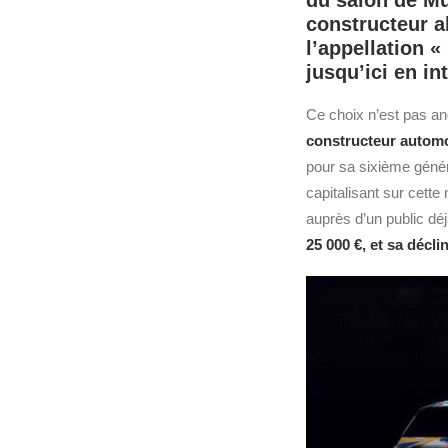
du salon de Mu
constructeur 
l’appellation «
jusqu’ici en in
Ce choix n’est pas an
constructeur autom
pour sa sixième génér
capitalisant sur cette 
auprès d’un public dé
25 000 €, et sa décli