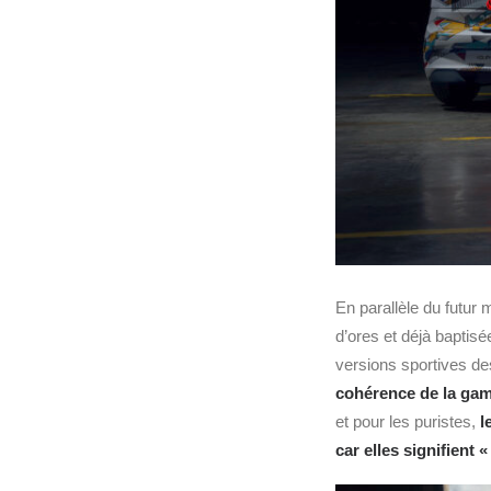
En parallèle du futur
d’ores et déjà baptis
versions sportives d
cohérence de la ga
et pour les puristes,
l
car elles signifient