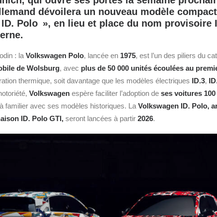
nich, qui ouvre ses portes la semaine prochain
allemand dévoilera un nouveau modèle compac
 ID. Polo », en lieu et place du nom provisoire I
terne.
odin : la
Volkswagen
Polo
, lancée en
1975
, est l’un des piliers du c
obile de Wolsburg
, avec
plus de 50 000 unités écoulées au premi
ation thermique, soit davantage que les modèles électriques
ID.3
,
ID
notoriété,
Volkswagen
espère faciliter l’adoption de
ses voitures 100
jà familier avec ses modèles historiques. La
Volkswagen ID. Polo, a
naison ID. Polo GTI,
seront lancées à partir
2026
.