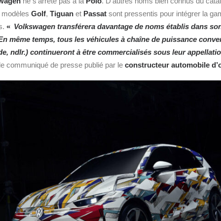
wagen
ne s’arrête pas à la
Polo
. D’autres noms bien connus du catal
s modèles
Golf
,
Tiguan
et
Passat
sont pressentis pour intégrer la g
s.
«
Volkswagen transférera davantage de noms établis dans son 
En même temps, tous les véhicules à chaîne de puissance conve
e, ndlr.) continueront à être commercialisés sous leur appellat
e communiqué de presse publié par le
constructeur automobile d’