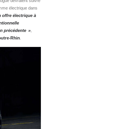
ogue devraient suivre
amme électrique dans
offre électrique à
ntionnelle
ion précédente »
,
outre-Rhin
.