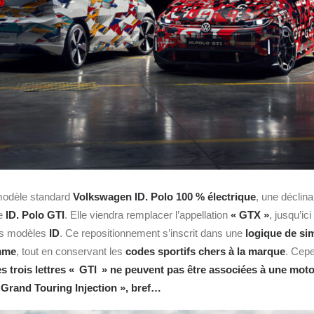
 modèle standard
Volkswagen ID. Polo 100 % électrique
, une déclin
ée
ID. Polo GTI
. Elle viendra remplacer l’appellation
«
GTX »
, jusqu’ici
es modèles
ID
. Ce repositionnement s’inscrit dans une
logique de sim
mme
, tout en conservant les
codes sportifs chers à la marque
. Cepe
es trois lettres « GTI » ne peuvent pas être associées à une moto
 « Grand Touring Injection », bref…