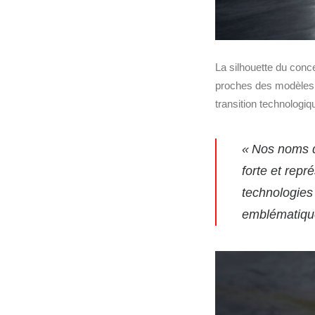
La silhouette du conc
proches des modèles t
transition technologi
« Nos noms d
forte et repr
technologies
emblématiques