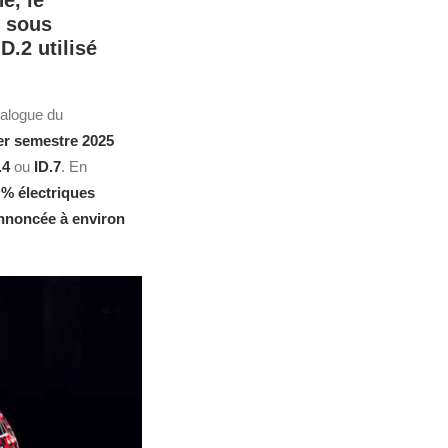
e, le
t sous
D.2 utilisé
atalogue du
er semestre 2025
.4
ou
ID.7
. En
 % électriques
nnoncée à environ