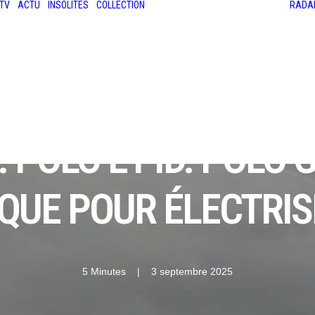
TV
ACTU
INSOLITES
COLLECTION
RADA
LES ANCIENNES
LE SALON RÉTROMOBILE
LE MANS CLASSIC
LE TOUR AUTO
POLO ET ID. POLO G
UE POUR ÉLECTRIS
5 Minutes
|
3 septembre 2025