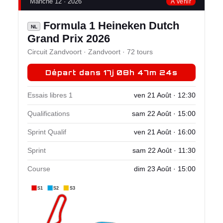
Manche 12 · 2026
À venir
Formula 1 Heineken Dutch
NL
Grand Prix 2026
Circuit Zandvoort · Zandvoort · 72 tours
Départ dans 17j 08h 47m 24s
Essais libres 1
ven 21 Août · 12:30
Qualifications
sam 22 Août · 15:00
Sprint Qualif
ven 21 Août · 16:00
Sprint
sam 22 Août · 11:30
Course
dim 23 Août · 15:00
S1
S2
S3