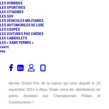
LES HYBRIDES
FR
LES SPORTIVES
LES CITADINES
LES SUV
LES VÉHICULES MILITAIRES
LES AUTOMOBILES DE LUXE
LES COUPÉS
LES VOITURES PAS CHÈRES
LES CABRIOLETS
LES « SANS PERMIS »
CARTE
PRO
Le Groupe stratégique de la
F1
et la Commission F1 se
sont réunis aujourd’hui à
Paris
pour optimiser le
championnat du monde de Formule 1. Résultats : le
dernier Grand Prix de la saison qui sera disputé le 23
novembre 2014 à Abou Dhabi verra les distributions de
points doublées aux Championnats Pilotes et
Constructeurs !