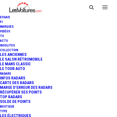
ESSAIS
F1
MARQUES
VIDÉOS
TV
F1 : LES POINTS SERONT
ACTU
INSOLITES
DOUBLÉS AU GP D'ABU DHABI
COLLECTION
LES ANCIENNES
LE SALON RÉTROMOBILE
2014 !
LE MANS CLASSIC
LE TOUR AUTO
RADARS
INFOS RADARS
1 Minutes
|
9 décembre 2013
CARTE DES RADARS
MARGE D’ERREUR DES RADARS
RÉCUPÉRER SES POINTS
TOP RADARS
SOLDE DE POINTS
BOUTIQUE
TYPE
LES ÉLECTRIQUES