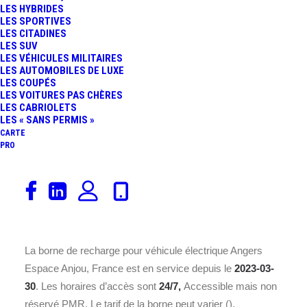
LES HYBRIDES
LES SPORTIVES
LES CITADINES
LES SUV
LES VÉHICULES MILITAIRES
LES AUTOMOBILES DE LUXE
LES COUPÉS
LES VOITURES PAS CHÈRES
LES CABRIOLETS
Découvrez la borne de recharge
TESLA France SARL
LES « SANS PERMIS »
Angers Espace Anjou, France
installée sur une
Station
CARTE
PRO
dédiée à la recharge rapide
à l’adresse
Av. Montaigne,
49000 Angers
. Avec une puissance nominale de
250
kWh
(
Station dédiée à la recharge rapide
), cette borne
répond à la norme de recharge
Accès libre
et offre
14
place(s)
.
La borne de recharge pour véhicule électrique Angers
Espace Anjou, France est en service depuis le
2023-03-
30
. Les horaires d’accès sont
24/7,
Accessible mais non
réservé PMR. Le tarif de la borne peut varier ().