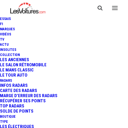
ESSAIS
F1
MARQUES
VIDÉOS
Borne Angers Espace
TV
ACTU
INSOLITES
Anjou, France (TESLA
COLLECTION
LES ANCIENNES
France SARL)
LE SALON RÉTROMOBILE
LE MANS CLASSIC
LE TOUR AUTO
RADARS
INFOS RADARS
CARTE DES RADARS
MARGE D’ERREUR DES RADARS
RÉCUPÉRER SES POINTS
TOP RADARS
SOLDE DE POINTS
BOUTIQUE
TYPE
LES ÉLECTRIQUES