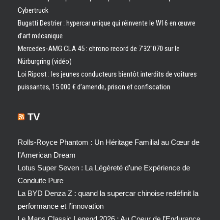
Cybertruck
Bugatti Destrier : hypercar unique qui réinvente le W16 en œuvre
d’art mécanique
Mercedes-AMG CLA 45 : chrono record de 7’32″070 sur le
Nürburgring (vidéo)
Loi Ripost : les jeunes conducteurs bientôt interdits de voitures
puissantes, 15 000 € d’amende, prison et confiscation
TV
Rolls-Royce Phantom : Un Héritage Familial au Cœur de
l’American Dream
Lotus Super Seven : La Légèreté d’une Expérience de
Conduite Pure
La BYD Denza Z : quand la supercar chinoise redéfinit la
performance et l’innovation
Le Mans Classic Legend 2026 : Au Coeur de l’Endurance