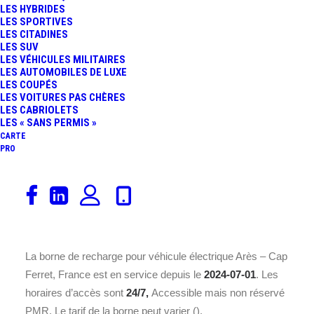
LES HYBRIDES
LES SPORTIVES
LES CITADINES
LES SUV
LES VÉHICULES MILITAIRES
LES AUTOMOBILES DE LUXE
LES COUPÉS
LES VOITURES PAS CHÈRES
LES CABRIOLETS
Découvrez la borne de recharge
TESLA France SARL
LES « SANS PERMIS »
Arès – Cap Ferret, France
installée sur une
Station
CARTE
PRO
dédiée à la recharge rapide
à l’adresse
Route de
Bordeaux, 33740 Arès
. Avec une puissance nominale de
250 kWh
(
Station dédiée à la recharge rapide
), cette
borne répond à la norme de recharge
Accès libre
et offre
6 place(s)
.
La borne de recharge pour véhicule électrique Arès – Cap
Ferret, France est en service depuis le
2024-07-01
. Les
horaires d’accès sont
24/7,
Accessible mais non réservé
PMR. Le tarif de la borne peut varier ().