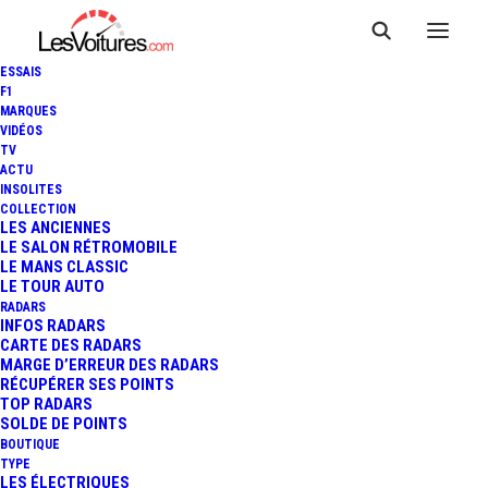
ESSAIS
F1
MARQUES
VIDÉOS
Borne Arès – Cap
TV
ACTU
INSOLITES
Ferret, France (TESLA
COLLECTION
LES ANCIENNES
France SARL)
LE SALON RÉTROMOBILE
LE MANS CLASSIC
LE TOUR AUTO
RADARS
INFOS RADARS
CARTE DES RADARS
MARGE D’ERREUR DES RADARS
RÉCUPÉRER SES POINTS
TOP RADARS
SOLDE DE POINTS
BOUTIQUE
TYPE
LES ÉLECTRIQUES