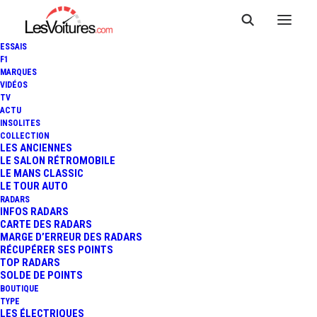
ESSAIS
F1
MARQUES
VIDÉOS
Borne Aurillac, France
TV
ACTU
INSOLITES
(TESLA France SARL)
COLLECTION
LES ANCIENNES
LE SALON RÉTROMOBILE
LE MANS CLASSIC
LE TOUR AUTO
RADARS
INFOS RADARS
CARTE DES RADARS
MARGE D’ERREUR DES RADARS
RÉCUPÉRER SES POINTS
TOP RADARS
SOLDE DE POINTS
BOUTIQUE
TYPE
LES ÉLECTRIQUES