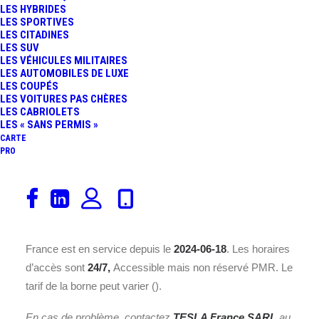
LES HYBRIDES
LES SPORTIVES
LES CITADINES
LES SUV
LES VÉHICULES MILITAIRES
LES AUTOMOBILES DE LUXE
LES COUPÉS
Découvrez la borne de recharge
TESLA France SARL
LES VOITURES PAS CHÈRES
Aurillac, France
installée sur une
Station dédiée à la
LES CABRIOLETS
LES « SANS PERMIS »
recharge rapide
à l’adresse
Casino Hyper Frais
CARTE
Aurillac 87 Av. Charles de Gaulle, 15000 Aurillac
. Avec
PRO
une puissance nominale de
250 kWh
(
Station dédiée à
la recharge rapide
), cette borne répond à la norme de
recharge
Accès libre
et offre
13 place(s)
.
La borne de recharge pour véhicule électrique Aurillac,
France est en service depuis le
2024-06-18
. Les horaires
d’accès sont
24/7,
Accessible mais non réservé PMR. Le
tarif de la borne peut varier ().
En cas de problème, contactez
TESLA France SARL
au