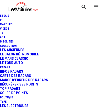
ESSAIS
F1
MARQUES
VIDÉOS
Borne Villedieu-les-
TV
ACTU
INSOLITES
Poêles-Rouffigny,
COLLECTION
LES ANCIENNES
France (TESLA France
LE SALON RÉTROMOBILE
LE MANS CLASSIC
LE TOUR AUTO
SARL)
RADARS
INFOS RADARS
CARTE DES RADARS
MARGE D’ERREUR DES RADARS
RÉCUPÉRER SES POINTS
TOP RADARS
SOLDE DE POINTS
BOUTIQUE
TYPE
LES ÉLECTRIQUES