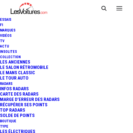
ESSAIS
F1
MARQUES
VIDÉOS
Péage A28 Saint
TV
ACTU
INSOLITES
Christophe (7 voies)
COLLECTION
LES ANCIENNES
Gauche
LE SALON RÉTROMOBILE
LE MANS CLASSIC
LE TOUR AUTO
RADARS
INFOS RADARS
CARTE DES RADARS
Le péage de
Saint Christophe
est un
MARGE D’ERREUR DES RADARS
point de passage situé sur l’autoroute
RÉCUPÉRER SES POINTS
A28
,
A28
, dans la ville de
Neuvy-le-Roi
,
TOP RADARS
SOLDE DE POINTS
département de
Indre-et-Loire, région
BOUTIQUE
Centre-Val de Loire.
Ce péage est
TYPE
équipé de
7
voies, de type
barrière
LES ÉLECTRIQUES