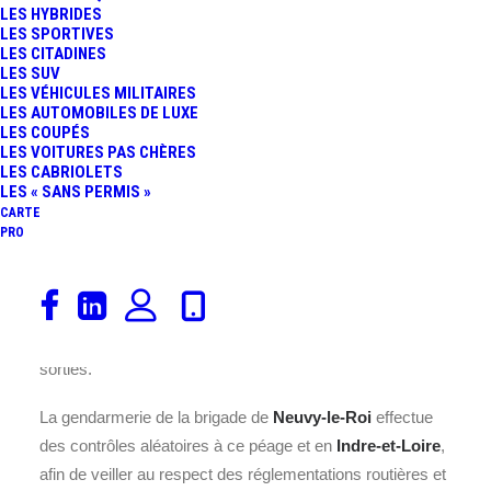
LES HYBRIDES
pleine voie,
permettant une gestion
LES SPORTIVES
fluide et efficace du trafic.
LES CITADINES
LES SUV
LES VÉHICULES MILITAIRES
Pour visualiser les augmentations des
tarifs du péage
de
LES AUTOMOBILES DE LUXE
Saint Christophe
sur
l’A28
.
LES COUPÉS
LES VOITURES PAS CHÈRES
Afin d’assurer la sécurité et le bon fonctionnement du
LES CABRIOLETS
LES « SANS PERMIS »
passage des véhicules, une réglementation stricte est
CARTE
mise en place. Les voies dédiées bénéficient d’une
PRO
limitation de vitesse fixée à
30 km/h
, garantissant une
circulation sécurisée et ordonnée. Pour les autres voies,
l’arrêt est obligatoire afin de procéder au paiement du
péage, assurant ainsi un contrôle précis des entrées et
sorties.
La gendarmerie de la brigade de
Neuvy-le-Roi
effectue
des contrôles aléatoires à ce péage et en
Indre-et-Loire
,
afin de veiller au respect des réglementations routières et