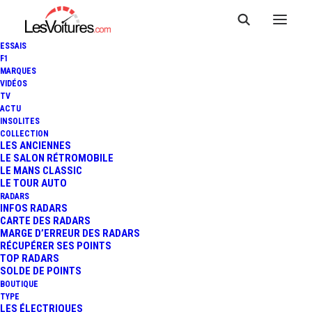
ESSAIS
F1
MARQUES
VIDÉOS
Péage A29
TV
ACTU
INSOLITES
Haudricourt Sens 2 (7
COLLECTION
LES ANCIENNES
voies) Gauche
LE SALON RÉTROMOBILE
LE MANS CLASSIC
LE TOUR AUTO
RADARS
INFOS RADARS
CARTE DES RADARS
Le péage de
Haudricourt Sens 2
est un
MARGE D’ERREUR DES RADARS
point de passage situé sur l’autoroute
RÉCUPÉRER SES POINTS
A29
,
, dans la ville de
Haudricourt
,
TOP RADARS
SOLDE DE POINTS
département de
Seine-Maritime, région
BOUTIQUE
Normandie.
Ce péage est équipé de
7
TYPE
voies, de type
barrière pleine voie,
LES ÉLECTRIQUES