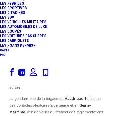
LES HYBRIDES
permettant une gestion fluide et
LES SPORTIVES
efficace du trafic.
LES CITADINES
LES SUV
LES VÉHICULES MILITAIRES
Pour visualiser les augmentations des
tarifs du péage
de
LES AUTOMOBILES DE LUXE
Haudricourt Sens 2
sur
l’A29
.
LES COUPÉS
LES VOITURES PAS CHÈRES
Afin d’assurer la sécurité et le bon fonctionnement du
LES CABRIOLETS
LES « SANS PERMIS »
passage des véhicules, une réglementation stricte est
CARTE
mise en place. Les voies dédiées bénéficient d’une
PRO
limitation de vitesse fixée à
30 km/h
, garantissant une
circulation sécurisée et ordonnée. Pour les autres voies,
l’arrêt est obligatoire afin de procéder au paiement du
péage, assurant ainsi un contrôle précis des entrées et
sorties.
La gendarmerie de la brigade de
Haudricourt
effectue
des contrôles aléatoires à ce péage et en
Seine-
Maritime
, afin de veiller au respect des réglementations