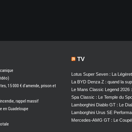
TV
écanique
Lotus Super Seven : La Légère
vidéo)
La BYD Denza Z : quand la super
ntes, 15 000 € d’amende, prison et
Le Mans Classic Legend 2026 :
Spa Classic : Le Temple du Sp
 incendie, rappel massif
Lamborghini Diablo GT : Le Di
ale en Guadeloupe
Lamborghini Urus SE Performa
Mercedes-AMG GT : Le Coupé 
totale