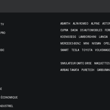
ABARTH
ALFA ROMEO
ALPINE
ASTO
 TV
CUPRA
DACIA
DS AUTOMOBILES
FER
 PRO
KOENIGSEGG
LAMBORGHINI
LANCIA
MERCEDES-BENZ
MINI
NISSAN
OPEL
SSIC
SMART
TESLA
TOYOTA
VOLKSWAG
SIMULATEUR CARTE GRISE
MAQUETTES 
AIRBAG TAKATA
PURETECH
CARBURAN
GE
E ÉCONOMIQUE
NDUSTRIEL