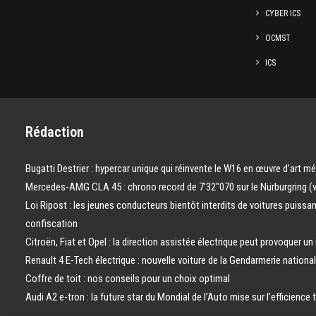
CYBER ICS
OCMST
ICS
Rédaction
Bugatti Destrier : hypercar unique qui réinvente le W16 en œuvre d’art m
Mercedes-AMG CLA 45 : chrono record de 7’32″070 sur le Nürburgring (
Loi Ripost : les jeunes conducteurs bientôt interdits de voitures puissa
confiscation
Citroën, Fiat et Opel : la direction assistée électrique peut provoquer un
Renault 4 E-Tech électrique : nouvelle voiture de la Gendarmerie nation
Coffre de toit : nos conseils pour un choix optimal
Audi A2 e-tron : la future star du Mondial de l’Auto mise sur l’efficience 