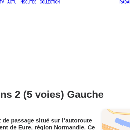
TV
ACTU
INSOLITES
COLLECTION
RADA
LES ANCIENNES
LE SALON RÉTROMOBILE
LE MANS CLASSIC
LE TOUR AUTO
ns 2 (5 voies) Gauche
 de passage situé sur l’autoroute
ment de
Eure, région Normandie.
Ce