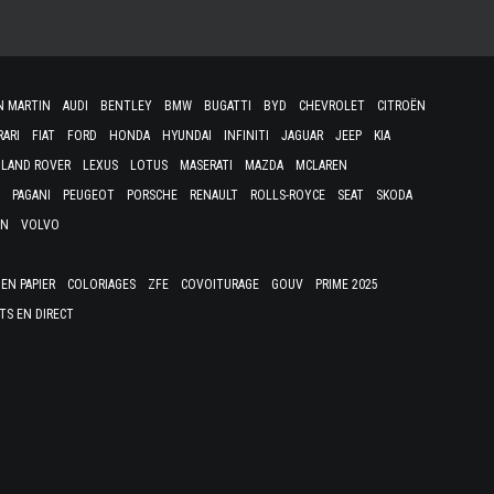
N MARTIN
AUDI
BENTLEY
BMW
BUGATTI
BYD
CHEVROLET
CITROËN
RARI
FIAT
FORD
HONDA
HYUNDAI
INFINITI
JAGUAR
JEEP
KIA
LAND ROVER
LEXUS
LOTUS
MASERATI
MAZDA
MCLAREN
PAGANI
PEUGEOT
PORSCHE
RENAULT
ROLLS-ROYCE
SEAT
SKODA
EN
VOLVO
EN PAPIER
COLORIAGES
ZFE
COVOITURAGE
GOUV
PRIME 2025
TS EN DIRECT