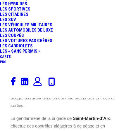
LES HYBRIDES
péage est équipé de
4
voies, de type
LES SPORTIVES
barrière pleine voie,
permettant une
LES CITADINES
gestion fluide et efficace du trafic.
LES SUV
LES VÉHICULES MILITAIRES
LES AUTOMOBILES DE LUXE
Pour visualiser les augmentations des
tarifs du péage
de
LES COUPÉS
St Michel Barriere
sur
l’A43
.
LES VOITURES PAS CHÈRES
LES CABRIOLETS
LES « SANS PERMIS »
Afin d’assurer la sécurité et le bon fonctionnement du
CARTE
passage des véhicules, une réglementation stricte est
PRO
mise en place. Les voies dédiées bénéficient d’une
limitation de vitesse fixée à
30 km/h
, garantissant une
circulation sécurisée et ordonnée. Pour les autres voies,
l’arrêt est obligatoire afin de procéder au paiement du
péage, assurant ainsi un contrôle précis des entrées et
sorties.
La gendarmerie de la brigade de
Saint-Martin-d’Arc
effectue des contrôles aléatoires à ce péage et en