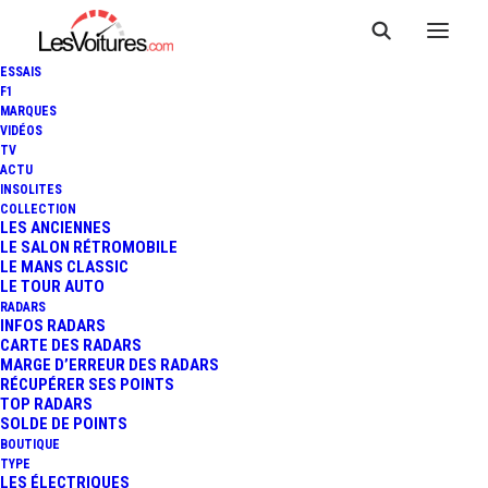
ESSAIS
F1
MARQUES
VIDÉOS
Péage A43 St Michel
TV
ACTU
INSOLITES
Barriere (4 voies)
COLLECTION
LES ANCIENNES
Gauche
LE SALON RÉTROMOBILE
LE MANS CLASSIC
LE TOUR AUTO
RADARS
INFOS RADARS
CARTE DES RADARS
Le péage de
St Michel Barriere
est un
MARGE D’ERREUR DES RADARS
point de passage situé sur l’autoroute
RÉCUPÉRER SES POINTS
A43
,
Péage de Saint-Michel-de-
TOP RADARS
SOLDE DE POINTS
Maurienne
, dans la ville de
Saint-
BOUTIQUE
Martin-d’Arc
, département de
Savoie,
TYPE
région Auvergne-Rhône-Alpes.
Ce
LES ÉLECTRIQUES