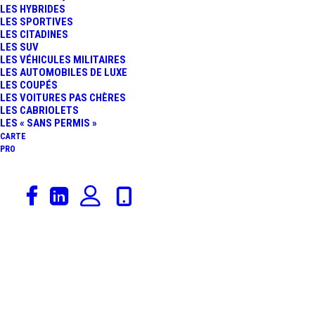
LES HYBRIDES
LES SPORTIVES
LES CITADINES
LES SUV
LES VÉHICULES MILITAIRES
LES AUTOMOBILES DE LUXE
LES COUPÉS
Radars Belgique
LES VOITURES PAS CHÈRES
LES CABRIOLETS
Accueil
Archive by Category "Radars Belgique"
Page 70
LES « SANS PERMIS »
CARTE
PRO
Radar fixe Gottignies
Autoroute de Wallonie
Ce radar fixe belge semble avoir une
vitesse limitée à "120" km/h. Le radar est