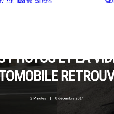
TV
ACTU
INSOLITES
COLLECTION
RADA
LES ANCIENNES
LE SALON RÉTROMOBILE
LE MANS CLASSIC
LE TOUR AUTO
S PHOTOS ET LA VI
TOMOBILE RETROUVÉ
2 Minutes
|
8 décembre 2014