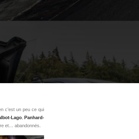
n c’est un peu ce qui
albot-Lago
,
Panhard-
ure et… abandonnés.