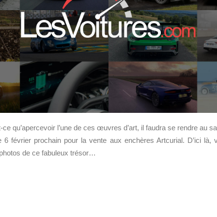
t-ce qu’apercevoir l’une de ces œuvres d’art, il faudra se rendre au s
le 6 février prochain pour la vente aux enchères Artcurial. D’ici là, 
s photos de ce fabuleux trésor…