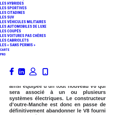
LES HYBRIDES
LES SPORTIVES
LES CITADINES
LES SUV
LES VÉHICULES MILITAIRES
LES AUTOMOBILES DE LUXE
LES COUPÉS
LES VOITURES PAS CHÈRES
LES CABRIOLETS
LES « SANS PERMIS »
CARTE
PRO
La firme de Gaydon en dit plus
concernant la motorisation de la future
Aston Martin Valhalla. L’Hypercar sera
ainsi équipée d’un tout nouveau V6 qui
sera associé à un ou plusieurs
systèmes électriques. Le constructeur
d’outre-Manche est donc en passe de
définitivement abandonner le V8 fourni