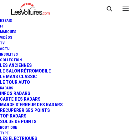
ESSAIS
F1
MARQUES
VIDÉOS
TV
ACTU
INSOLITES
ASTON MARTIN VALHALLA :
COLLECTION
LES ANCIENNES
LE SALON RÉTROMOBILE
SON V6 INÉDIT DÉVOILÉ
LE MANS CLASSIC
LE TOUR AUTO
RADARS
INFOS RADARS
3 Minutes
|
24 mars 2020
CARTE DES RADARS
MARGE D’ERREUR DES RADARS
RÉCUPÉRER SES POINTS
TOP RADARS
SOLDE DE POINTS
BOUTIQUE
FR
TYPE
LES ÉLECTRIQUES