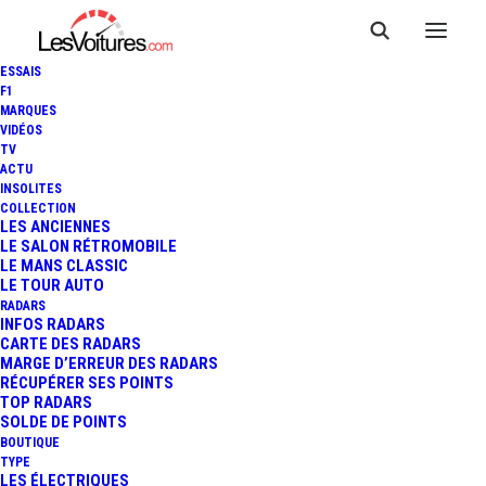
ESSAIS
F1
MARQUES
VIDÉOS
TV
AUDI Q8 E-TRON DAKAR
ACTU
INSOLITES
EDITION : SUV 100%
COLLECTION
LES ANCIENNES
LE SALON RÉTROMOBILE
ÉLECTRIQUE "EN MODE
LE MANS CLASSIC
LE TOUR AUTO
RALLYE-RAID"
RADARS
INFOS RADARS
CARTE DES RADARS
MARGE D’ERREUR DES RADARS
RÉCUPÉRER SES POINTS
3 Minutes
|
7 janvier 2024
TOP RADARS
SOLDE DE POINTS
BOUTIQUE
TYPE
LES ÉLECTRIQUES