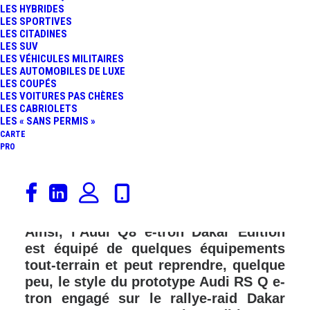
LES HYBRIDES
FR
LES SPORTIVES
LES CITADINES
LES SUV
LES VÉHICULES MILITAIRES
LES AUTOMOBILES DE LUXE
LES COUPÉS
LES VOITURES PAS CHÈRES
LES CABRIOLETS
LES « SANS PERMIS »
CARTE
PRO
Audi profite du rallye-raid Dakar 2024
pour présenter une série très limitée
de son SUV 100% électrique Q8 e-tron.
Ainsi, l’Audi Q8 e-tron Dakar Edition
est équipé de quelques équipements
tout-terrain et peut reprendre, quelque
peu, le style du prototype Audi RS Q e-
tron engagé sur le rallye-raid Dakar