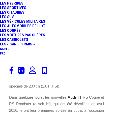
LES HYBRIDES
FR
LES SPORTIVES
LES CITADINES
LES SUV
LES VÉHICULES MILITAIRES
LES AUTOMOBILES DE LUXE
LES COUPÉS
LES VOITURES PAS CHÈRES
LES CABRIOLETS
LES « SANS PERMIS »
CARTE
PRO
La firme aux anneaux sublime de nouveau ses chers
coupé et roadster TT. Entre les finitions S Line et S, voici
venue la
S line Competition
, une nouvelle édition
spéciale de 230 ch (2.0 l TFSI).
Dans quelques jours, les nouvelles
Audi
TT
RS Coupé et
RS Roadster (à voir
ici
), qui ont été dévoilées en avril
2016, feront leur premières sorties en public à l’occasion