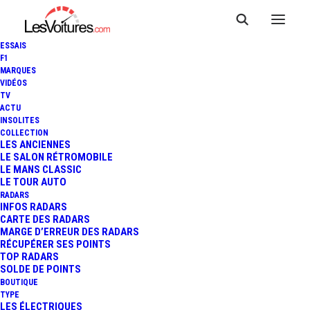
ESSAIS
F1
MARQUES
VIDÉOS
TV
AUDI TT S LINE COMPETITION
ACTU
INSOLITES
COUPÉ & ROADSTER : MOINS
COLLECTION
LES ANCIENNES
LE SALON RÉTROMOBILE
DE CHEVAUX MAIS PLUS DE
LE MANS CLASSIC
LE TOUR AUTO
STYLE !
RADARS
INFOS RADARS
CARTE DES RADARS
MARGE D’ERREUR DES RADARS
RÉCUPÉRER SES POINTS
2 Minutes
|
27 septembre 2016
TOP RADARS
SOLDE DE POINTS
BOUTIQUE
TYPE
LES ÉLECTRIQUES