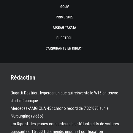
GOUV
PRIME 2025
AIRBAG TAKATA
PURETECH
CARBURANTS EN DIRECT
Rédaction
Bugatti Destrier : hypercar unique qui réinvente le W16 en œuvre
d’art mécanique
Mercedes-AMG CLA 45 : chrono record de 7’32″070 sur le
Nürburgring (vidéo)
Loi Ripost : les jeunes conducteurs bientôt interdits de voitures
puissantes, 15 000 € d’amende, prison et confiscation