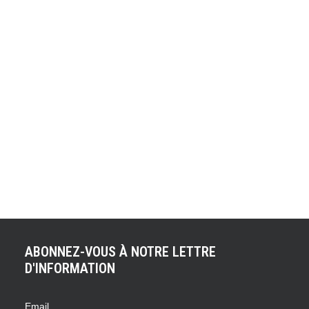
PEUGEOT 205 TURBO
16 : UNE SUPERBE
EVO 2 À VENDRE
Artcurial Motorcars met en vente une magnifique Peugeot
205 Turbo 16 Evo 2 dans le cadre de la vente aux
enchères "Parisienne 2021" qui se déroulera à Paris le 5
février prochain. A ce jour, cette Groupe B est la propriété
de Michel Hommell. Elle sort donc du musée de Lohéac
situé en Bretagne. Cette mythique voiture…
ABONNEZ-VOUS À NOTRE LETTRE
D'INFORMATION
Email