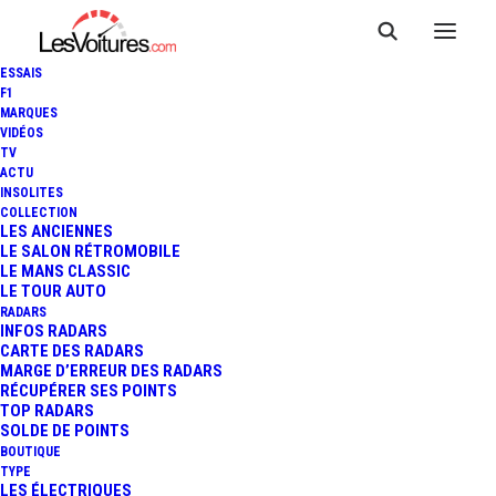
ESSAIS
F1
MARQUES
VIDÉOS
TV
ACTU
INSOLITES
COLLECTION
LES ANCIENNES
LE SALON RÉTROMOBILE
LE MANS CLASSIC
LE TOUR AUTO
RADARS
INFOS RADARS
CARTE DES RADARS
MARGE D’ERREUR DES RADARS
RÉCUPÉRER SES POINTS
TOP RADARS
9 juin 2013
SOLDE DE POINTS
BOUTIQUE
VIDÉO : LOEB À L’ESSAI
TYPE
LES ÉLECTRIQUES