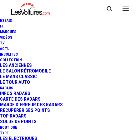
ESSAIS
F1
MARQUES
VIDÉOS
TV
ACTU
INSOLITES
COLLECTION
LES ANCIENNES
LE SALON RÉTROMOBILE
LE MANS CLASSIC
LE TOUR AUTO
RADARS
INFOS RADARS
CARTE DES RADARS
MARGE D’ERREUR DES RADARS
RÉCUPÉRER SES POINTS
TOP RADARS
21 février 2018
SOLDE DE POINTS
BOUTIQUE
PORSCHE 911 GT3 RS :
TYPE
LES ÉLECTRIQUES