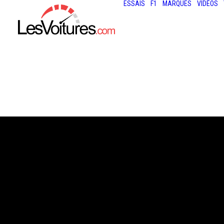
ESSAIS
F1
MARQUES
VIDÉOS
3 juillet 2026
ALPINE A110 FU
LES PREMIÈRES