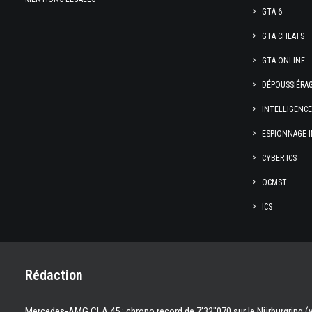
GTA 6
GTA CHEATS
GTA ONLINE
DÉPOUSSIÉRA
INTELLIGENC
ESPIONNAGE I
CYBER ICS
OCMST
ICS
Rédaction
Mercedes-AMG CLA 45 : chrono record de 7’32″070 sur le Nürburgring (