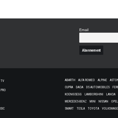
Email
N
ABARTH
ALFA ROMEO
ALPINE
ASTO
 TV
CUPRA
DACIA
DS AUTOMOBILES
FER
 PRO
KOENIGSEGG
LAMBORGHINI
LANCIA
MERCEDES-BENZ
MINI
NISSAN
OPEL
SSIC
SMART
TESLA
TOYOTA
VOLKSWAG