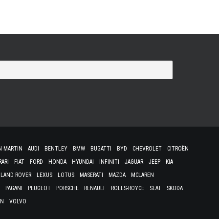
N MARTIN
AUDI
BENTLEY
BMW
BUGATTI
BYD
CHEVROLET
CITROËN
RARI
FIAT
FORD
HONDA
HYUNDAI
INFINITI
JAGUAR
JEEP
KIA
LAND ROVER
LEXUS
LOTUS
MASERATI
MAZDA
MCLAREN
PAGANI
PEUGEOT
PORSCHE
RENAULT
ROLLS-ROYCE
SEAT
SKODA
EN
VOLVO