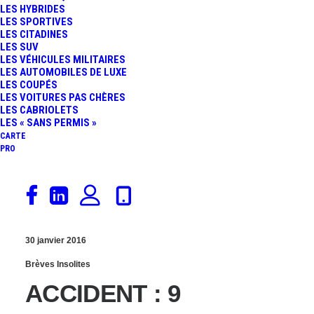
LES HYBRIDES
FORD MUSTANG : UNE
LES SPORTIVES
LES CITADINES
LES SUV
SÉRIE LIMITÉE GULF
LES VÉHICULES MILITAIRES
LES AUTOMOBILES DE LUXE
HERITAGE DE 819
LES COUPÉS
LES VOITURES PAS CHÈRES
LES CABRIOLETS
CHEVAUX
LES « SANS PERMIS »
CARTE
PRO
30 janvier 2016
Brèves Insolites
ACCIDENT : 9