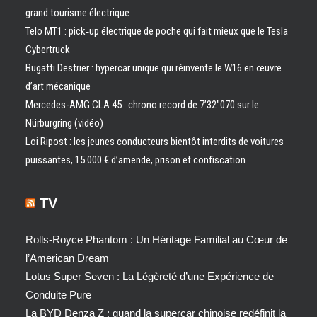
grand tourisme électrique
Telo MT1 : pick‑up électrique de poche qui fait mieux que le Tesla
Cybertruck
Bugatti Destrier : hypercar unique qui réinvente le W16 en œuvre
d’art mécanique
Mercedes-AMG CLA 45 : chrono record de 7’32″070 sur le
Nürburgring (vidéo)
Loi Ripost : les jeunes conducteurs bientôt interdits de voitures
puissantes, 15 000 € d’amende, prison et confiscation
TV
Rolls-Royce Phantom : Un Héritage Familial au Cœur de
l’American Dream
Lotus Super Seven : La Légèreté d’une Expérience de
Conduite Pure
La BYD Denza Z : quand la supercar chinoise redéfinit la