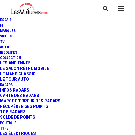
ESSAIS
F1
MARQUES
VIDÉOS
TV
ACTU
FORD MUSTANG : UNE SÉRIE
INSOLITES
COLLECTION
LIMITÉE GULF HERITAGE DE
LES ANCIENNES
LE SALON RÉTROMOBILE
LE MANS CLASSIC
819 CHEVAUX
LE TOUR AUTO
RADARS
INFOS RADARS
CARTE DES RADARS
3 Minutes
|
20 août 2019
MARGE D’ERREUR DES RADARS
RÉCUPÉRER SES POINTS
TOP RADARS
SOLDE DE POINTS
BOUTIQUE
TYPE
LES ÉLECTRIQUES
FR