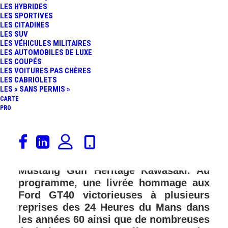
LES HYBRIDES
LES SPORTIVES
LES CITADINES
LES SUV
LES VÉHICULES MILITAIRES
LES AUTOMOBILES DE LUXE
LES COUPÉS
LES VOITURES PAS CHÈRES
LES CABRIOLETS
LES « SANS PERMIS »
CARTE
PRO
A l’occasion de la Monterey Car Week,
le distributeur américain Brown Lee
Ford présente une sensationnelle Ford
Mustang Gulf Heritage Kawasaki. Au
programme, une livrée hommage aux
Ford GT40 victorieuses à plusieurs
reprises des 24 Heures du Mans dans
les années 60 ainsi que de nombreuses