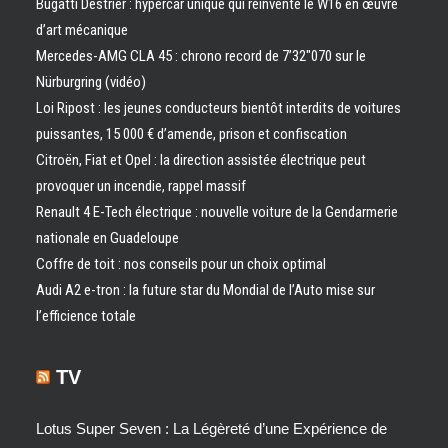
Bugatti Destrier : hypercar unique qui réinvente le W16 en œuvre
d’art mécanique
Mercedes-AMG CLA 45 : chrono record de 7’32″070 sur le
Nürburgring (vidéo)
Loi Ripost : les jeunes conducteurs bientôt interdits de voitures
puissantes, 15 000 € d’amende, prison et confiscation
Citroën, Fiat et Opel : la direction assistée électrique peut
provoquer un incendie, rappel massif
Renault 4 E-Tech électrique : nouvelle voiture de la Gendarmerie
nationale en Guadeloupe
Coffre de toit : nos conseils pour un choix optimal
Audi A2 e-tron : la future star du Mondial de l’Auto mise sur
l’efficience totale
TV
Lotus Super Seven : La Légèreté d’une Expérience de