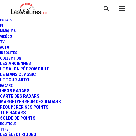
ESSAIS
F1
MARQUES
VIDÉOS
TV
ACTU
INSOLITES
COLLECTION
LES ANCIENNES
LE SALON RÉTROMOBILE
LE MANS CLASSIC
LE TOUR AUTO
RADARS
INFOS RADARS
CARTE DES RADARS
MARGE D’ERREUR DES RADARS
RÉCUPÉRER SES POINTS
TOP RADARS
16 avril 2013
SOLDE DE POINTS
BOUTIQUE
ALPINE RENAULT : DES
TYPE
LES ÉLECTRIQUES