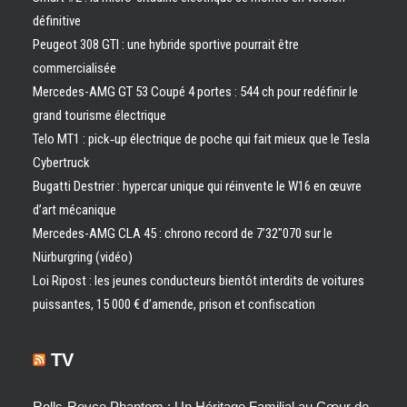
définitive
Peugeot 308 GTI : une hybride sportive pourrait être
commercialisée
Mercedes-AMG GT 53 Coupé 4 portes : 544 ch pour redéfinir le
grand tourisme électrique
Telo MT1 : pick‑up électrique de poche qui fait mieux que le Tesla
Cybertruck
Bugatti Destrier : hypercar unique qui réinvente le W16 en œuvre
d’art mécanique
Mercedes-AMG CLA 45 : chrono record de 7’32″070 sur le
Nürburgring (vidéo)
Loi Ripost : les jeunes conducteurs bientôt interdits de voitures
puissantes, 15 000 € d’amende, prison et confiscation
TV
Rolls-Royce Phantom : Un Héritage Familial au Cœur de