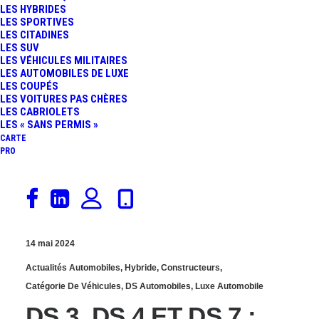
LES HYBRIDES
BUGATTI W16 MISTRAL :
LES SPORTIVES
LES CITADINES
LES SUV
QUAND ANTOINE DE
LES VÉHICULES MILITAIRES
LES AUTOMOBILES DE LUXE
SAINT‑EXUPÉRY INSPIRE
LES COUPÉS
LES VOITURES PAS CHÈRES
LES CABRIOLETS
LA PLUS POÉTIQUE DES
LES « SANS PERMIS »
CARTE
PRO
HYPERSPORTIVES
14 mai 2024
Actualités Automobiles
,
Hybride
,
Constructeurs
,
Catégorie De Véhicules
,
DS Automobiles
,
Luxe Automobile
DS 3, DS 4 ET DS 7 :