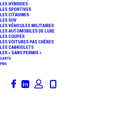
LES HYBRIDES
NARAC/ARMINDO
LES SPORTIVES
LES CITADINES
LES SUV
PREND LES
LES VÉHICULES MILITAIRES
LES AUTOMOBILES DE LUXE
LES COUPÉS
COMMANDES DU
LES VOITURES PAS CHÈRES
LES CABRIOLETS
CHAMPIONNAT À
LES « SANS PERMIS »
CARTE
PRO
LÉDENON !
22 avril 2014
Rédaction
,
Laurent Pasquali
,
Sport Auto
,
Gt Tour
,
FFSA
,
Bugatti
,
GT3
,
Actualités Automobiles
GT TOUR : LES
FORCES EN