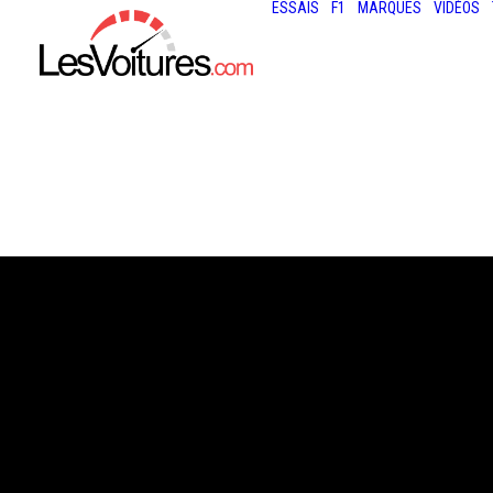
ESSAIS
F1
MARQUES
VIDÉOS
16 janvier 2026
F1 : RACING BU
PRÉSENTE LA L