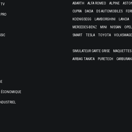
ABARTH
ALFA ROMEO
ALPINE
ASTO
 TV
CUPRA
DACIA
DS AUTOMOBILES
FER
 PRO
KOENIGSEGG
LAMBORGHINI
LANCIA
MERCEDES-BENZ
MINI
NISSAN
OPEL
SSIC
SMART
TESLA
TOYOTA
VOLKSWAG
SIMULATEUR CARTE GRISE
MAQUETTES 
AIRBAG TAKATA
PURETECH
CARBURAN
GE
E ÉCONOMIQUE
NDUSTRIEL