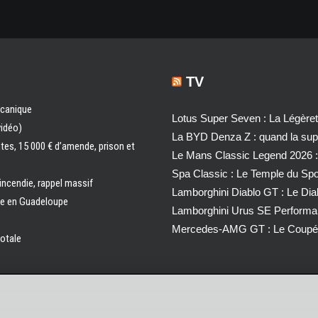
TV
écanique
Lotus Super Seven : La Légère
vidéo)
La BYD Denza Z : quand la super
ntes, 15 000 € d’amende, prison et
Le Mans Classic Legend 2026 :
Spa Classic : Le Temple du Sp
 incendie, rappel massif
Lamborghini Diablo GT : Le Di
ale en Guadeloupe
Lamborghini Urus SE Performa
Mercedes-AMG GT : Le Coupé 
totale