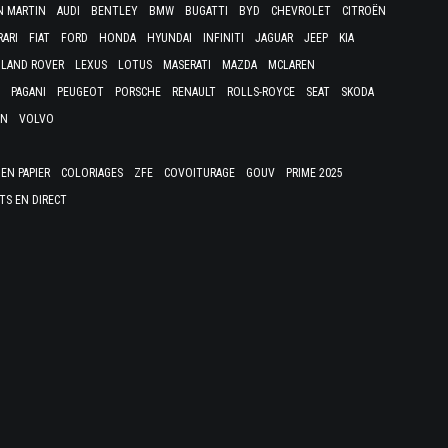
N MARTIN
AUDI
BENTLEY
BMW
BUGATTI
BYD
CHEVROLET
CITROËN
RARI
FIAT
FORD
HONDA
HYUNDAI
INFINITI
JAGUAR
JEEP
KIA
LAND ROVER
LEXUS
LOTUS
MASERATI
MAZDA
MCLAREN
PAGANI
PEUGEOT
PORSCHE
RENAULT
ROLLS-ROYCE
SEAT
SKODA
EN
VOLVO
EN PAPIER
COLORIAGES
ZFE
COVOITURAGE
GOUV
PRIME 2025
TS EN DIRECT