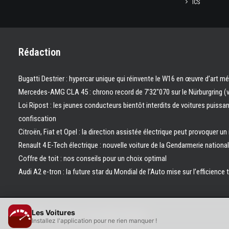
ICS
Rédaction
Bugatti Destrier : hypercar unique qui réinvente le W16 en œuvre d’art m
Mercedes-AMG CLA 45 : chrono record de 7’32″070 sur le Nürburgring (
Loi Ripost : les jeunes conducteurs bientôt interdits de voitures puissa
confiscation
Citroën, Fiat et Opel : la direction assistée électrique peut provoquer un
Renault 4 E-Tech électrique : nouvelle voiture de la Gendarmerie nation
Coffre de toit : nos conseils pour un choix optimal
Audi A2 e-tron : la future star du Mondial de l’Auto mise sur l’efficience 
Les Voitures
© 2026 Les Voitures. | Tous droits réservés.
Installez l'application pour ne rien manquer !