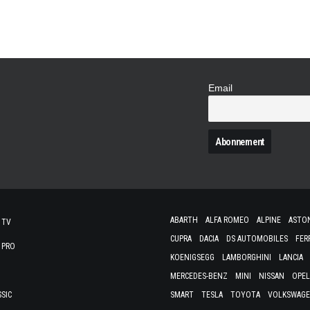
l'Audi A3 a…
Email
N
ABARTH
ALFA ROMEO
ALPINE
ASTO
 TV
CUPRA
DACIA
DS AUTOMOBILES
FER
 PRO
KOENIGSEGG
LAMBORGHINI
LANCIA
MERCEDES-BENZ
MINI
NISSAN
OPEL
SSIC
SMART
TESLA
TOYOTA
VOLKSWAG