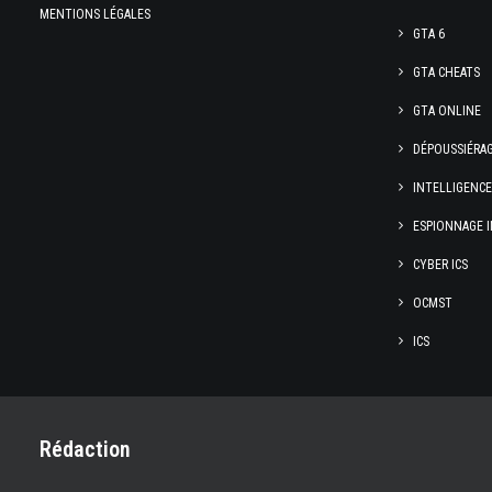
MENTIONS LÉGALES
GTA 6
GTA CHEATS
GTA ONLINE
DÉPOUSSIÉRA
INTELLIGENC
ESPIONNAGE I
CYBER ICS
OCMST
ICS
Rédaction