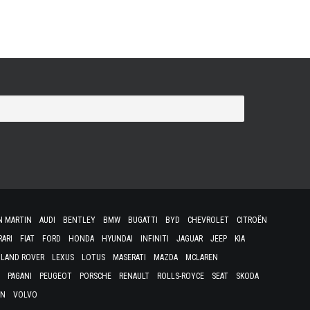
N MARTIN
AUDI
BENTLEY
BMW
BUGATTI
BYD
CHEVROLET
CITROËN
RARI
FIAT
FORD
HONDA
HYUNDAI
INFINITI
JAGUAR
JEEP
KIA
LAND ROVER
LEXUS
LOTUS
MASERATI
MAZDA
MCLAREN
PAGANI
PEUGEOT
PORSCHE
RENAULT
ROLLS-ROYCE
SEAT
SKODA
EN
VOLVO