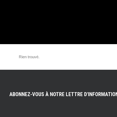
QUATTRO : NOU
VERSIONS HYBR
RECHARGEABL
Rien trouvé.
ABONNEZ-VOUS À NOTRE LETTRE D'INFORMATIO