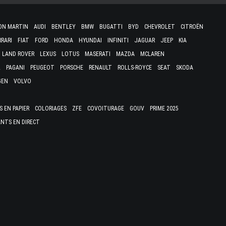
ON MARTIN
AUDI
BENTLEY
BMW
BUGATTI
BYD
CHEVROLET
CITROËN
RRARI
FIAT
FORD
HONDA
HYUNDAI
INFINITI
JAGUAR
JEEP
KIA
LAND ROVER
LEXUS
LOTUS
MASERATI
MAZDA
MCLAREN
L
PAGANI
PEUGEOT
PORSCHE
RENAULT
ROLLS-ROYCE
SEAT
SKODA
GEN
VOLVO
 EN PAPIER
COLORIAGES
ZFE
COVOITURAGE
GOUV
PRIME 2025
NTS EN DIRECT