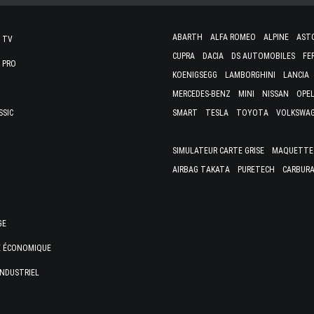
ABARTH
ALFA ROMEO
ALPINE
AST
 TV
CUPRA
DACIA
DS AUTOMOBILES
FE
 PRO
KOENIGSEGG
LAMBORGHINI
LANCIA
MERCEDES-BENZ
MINI
NISSAN
OPE
SSIC
SMART
TESLA
TOYOTA
VOLKSWA
SIMULATEUR CARTE GRISE
MAQUETTES
AIRBAG TAKATA
PURETECH
CARBURA
GE
E ÉCONOMIQUE
INDUSTRIEL