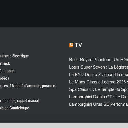
TV
urisme électrique
Rolls-Royce Phantom : Un Héri
ertruck
Lotus Super Seven : La Légère
mécanique
La BYD Denza Z : quand la super
vidéo)
Le Mans Classic Legend 2026 :
antes, 15 000 € d’amende, prison et
Spa Classic : Le Temple du Sp
Lamborghini Diablo GT : Le Di
n incendie, rappel massif
Lamborghini Urus SE Performa
nale en Guadeloupe