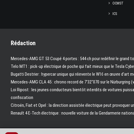
OCMST
ICS
Rédaction
Mercedes-AMG GT 53 Coupé 4 portes : 544 ch pour redéfinir le grand to
Telo MT1 : pick‑up électrique de poche qui fait mieux que le Tesla Cyb
Bugatti Destrier : hypercar unique qui réinvente le W16 en œuvre d’art 
Mercedes-AMG CLA 45 : chrono record de 7’32″070 sur le Nürburgring (
Loi Ripost : les jeunes conducteurs bientôt interdits de voitures puiss
confiscation
Citroën, Fiat et Opel : la direction assistée électrique peut provoquer u
Renault 4 E-Tech électrique : nouvelle voiture de la Gendarmerie natio