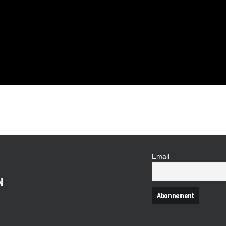
VELLES
IDES
ES
Email
N