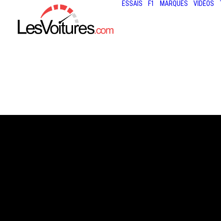
ESSAIS
F1
MARQUES
VIDÉOS
13 juin 2025
AUDI Q5 E-HYBR