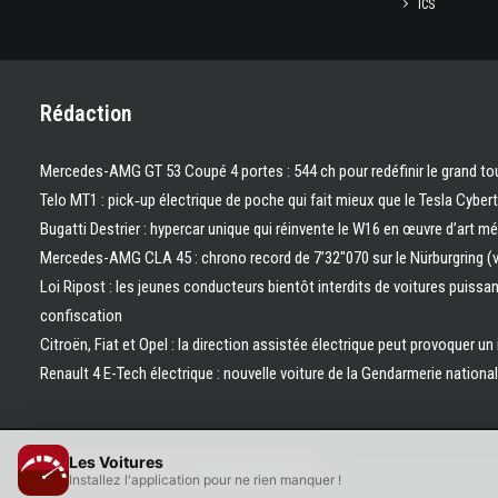
ICS
Rédaction
Mercedes-AMG GT 53 Coupé 4 portes : 544 ch pour redéfinir le grand to
Telo MT1 : pick‑up électrique de poche qui fait mieux que le Tesla Cyber
Bugatti Destrier : hypercar unique qui réinvente le W16 en œuvre d’art m
Mercedes-AMG CLA 45 : chrono record de 7’32″070 sur le Nürburgring (
Loi Ripost : les jeunes conducteurs bientôt interdits de voitures puissa
confiscation
Citroën, Fiat et Opel : la direction assistée électrique peut provoquer un
Renault 4 E-Tech électrique : nouvelle voiture de la Gendarmerie nation
Les Voitures
© 2026 Les Voitures. | Tous droits réservés.
Installez l'application pour ne rien manquer !