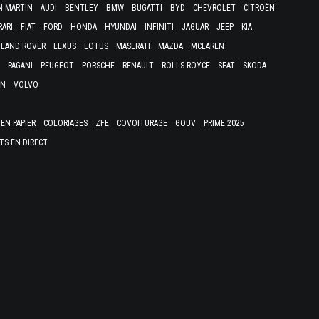
N MARTIN
AUDI
BENTLEY
BMW
BUGATTI
BYD
CHEVROLET
CITROËN
RARI
FIAT
FORD
HONDA
HYUNDAI
INFINITI
JAGUAR
JEEP
KIA
LAND ROVER
LEXUS
LOTUS
MASERATI
MAZDA
MCLAREN
PAGANI
PEUGEOT
PORSCHE
RENAULT
ROLLS-ROYCE
SEAT
SKODA
EN
VOLVO
EN PAPIER
COLORIAGES
ZFE
COVOITURAGE
GOUV
PRIME 2025
TS EN DIRECT