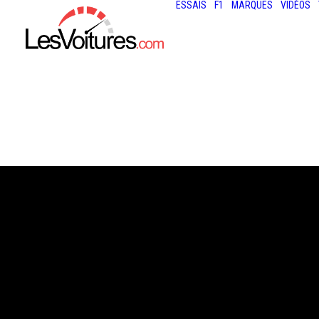
ESSAIS
F1
MARQUES
VIDÉOS
13 février 2020
FERRARI F50 : U
EXEMPLAIRE DE