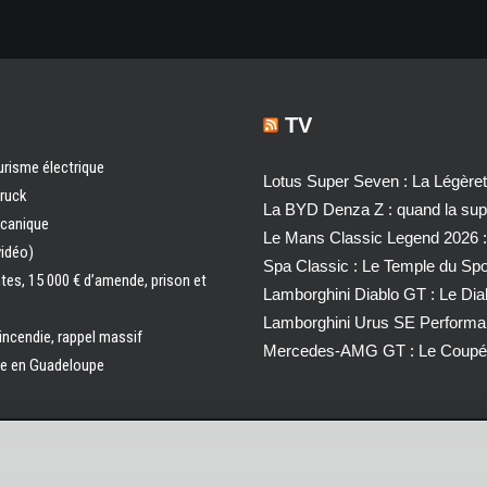
TV
urisme électrique
Lotus Super Seven : La Légère
truck
La BYD Denza Z : quand la super
écanique
Le Mans Classic Legend 2026 :
vidéo)
Spa Classic : Le Temple du Sp
ntes, 15 000 € d’amende, prison et
Lamborghini Diablo GT : Le Di
Lamborghini Urus SE Performa
 incendie, rappel massif
Mercedes-AMG GT : Le Coupé 
ale en Guadeloupe