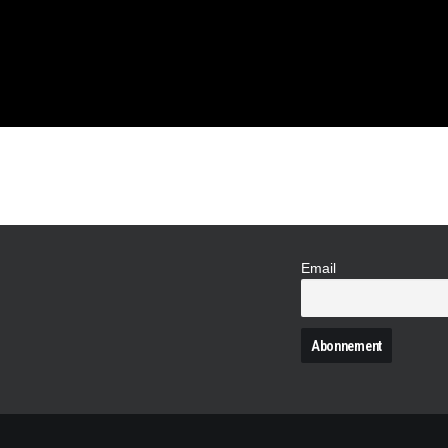
 3,3 M$
Email
N