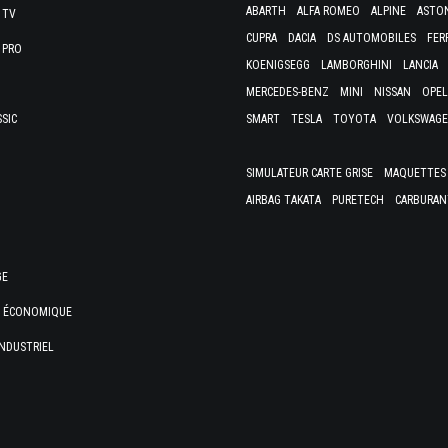
ABARTH
ALFA ROMEO
ALPINE
ASTO
 TV
CUPRA
DACIA
DS AUTOMOBILES
FER
 PRO
KOENIGSEGG
LAMBORGHINI
LANCIA
MERCEDES-BENZ
MINI
NISSAN
OPEL
SSIC
SMART
TESLA
TOYOTA
VOLKSWAG
SIMULATEUR CARTE GRISE
MAQUETTES 
AIRBAG TAKATA
PURETECH
CARBURAN
GE
E ÉCONOMIQUE
NDUSTRIEL